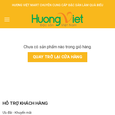
Skip
HƯƠNG VIỆT MART CHUYÊN CUNG CẤP ĐẶC SẢN LÀM QUÀ BIẾU
to
content
Chưa có sản phẩm nào trong giỏ hàng.
QUAY TRỞ LẠI CỬA HÀNG
HỖ TRỢ KHÁCH HÀNG
Ưu đãi - Khuyến mãi