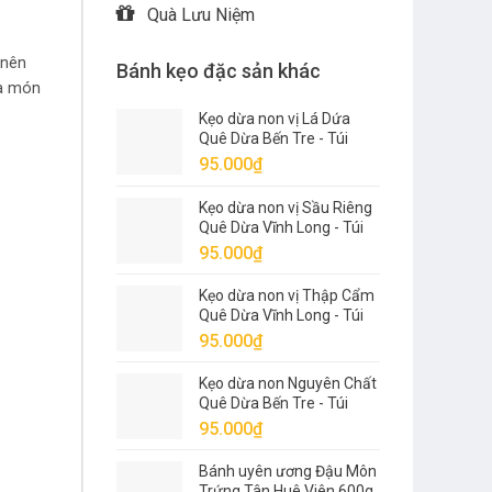
Quà Lưu Niệm
 nên
Bánh kẹo đặc sản khác
ủa món
Kẹo dừa non vị Lá Dứa
Quê Dừa Bến Tre - Túi
500g
95.000
₫
Kẹo dừa non vị Sầu Riêng
Quê Dừa Vĩnh Long - Túi
500g
95.000
₫
Kẹo dừa non vị Thập Cẩm
Quê Dừa Vĩnh Long - Túi
500g
95.000
₫
Kẹo dừa non Nguyên Chất
Quê Dừa Bến Tre - Túi
500g
95.000
₫
Bánh uyên ương Đậu Môn
Trứng Tân Huê Viên 600g