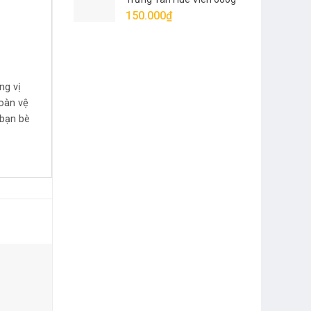
(Vị Mới)
150.000
₫
ng vị
toàn vệ
 bạn bè