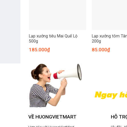
Lạp xưởng tiêu Mai Quế Lộ
Lạp xưởng tôm Tân
500g
200g
185.000
₫
85.000
₫
VỀ HUONGVIETMART
HỖ TR
Hợp tác với HuongVietMart
Ưu đãi - 