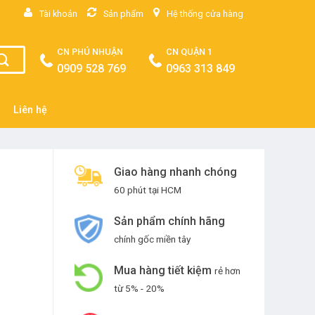
Tài khoản
Sản phẩm
Hệ thống cửa hàng
CN PHÚ NHUẬN
CN QUẬN 1
0909 528 769
0963 313 849
Liên hệ
Giao hàng nhanh chóng
60 phút tại HCM
Sản phẩm chính hãng
chính gốc miền tây
Mua hàng tiết kiệm
rẻ hơn
từ 5% - 20%