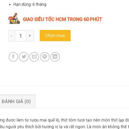
Hạn dùng: 6 tháng
GIAO SIÊU TỐC HCM TRONG 60 PHÚT
Lạp xưởng tôm Mai Quế Lộ 500g số lượng
Chọn mua
ĐÁNH GIÁ (0)
g được làm từ rượu mai quế lộ, thịt tôm tươi tạo nên món thịt lạp 
u người yêu thích bởi hương vị lạ và rất ngon. Là món ăn không thể 