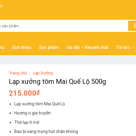
ẾU
hủ
Giới thiệu
Sản phẩm
Ưu đãi – Khuyến mãi
Tin tức
Trang chủ
/
Lạp Xưởng
Lạp xưởng tôm Mai Quế Lộ 500g
215.000
₫
Lạp xưởng tôm Mai Quế Lộ
Hương vị gia truyền
Thịt lạp ít mỡ
Bao bì sang trọng hút chân không