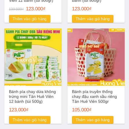
Viên 12 bánh (túi 500gr)
bánh (túi 500gr)
Giá
Giá
123.000
₫
123.000
₫
130.000
₫
gốc
hiện
là:
tại
Thêm vào giỏ hàng
Thêm vào giỏ hàng
130.000₫.
là:
123.000₫.
Bánh pía chay dứa không
Bánh pía truyền thống
trứng mini Tân Huê Viên
chay đậu xanh sầu riêng
12 bánh (túi 500g)
Tân Huê Viên 500gr
123.000
₫
105.000
₫
Thêm vào giỏ hàng
Thêm vào giỏ hàng