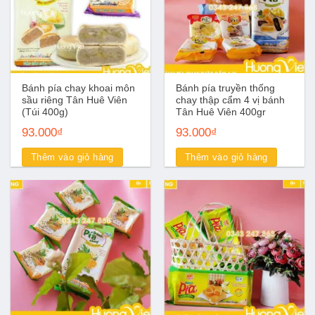
Bánh pía chay khoai môn
Bánh pía truyền thống
sầu riêng Tân Huê Viên
chay thập cẩm 4 vị bánh
(Túi 400g)
Tân Huê Viên 400gr
93.000
₫
93.000
₫
Thêm vào giỏ hàng
Thêm vào giỏ hàng