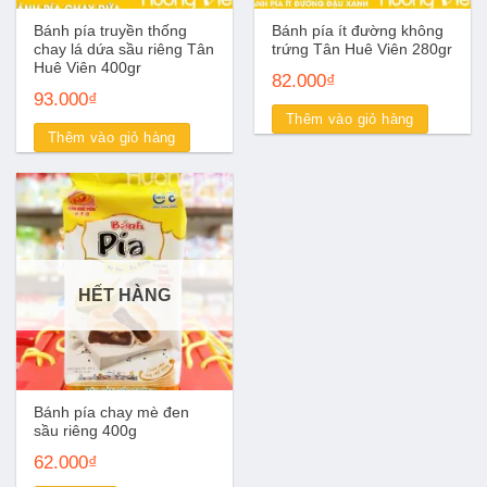
Bánh pía truyền thống
Bánh pía ít đường không
chay lá dứa sầu riêng Tân
trứng Tân Huê Viên 280gr
Huê Viên 400gr
82.000
₫
93.000
₫
Thêm vào giỏ hàng
Thêm vào giỏ hàng
HẾT HÀNG
Bánh pía chay mè đen
sầu riêng 400g
62.000
₫