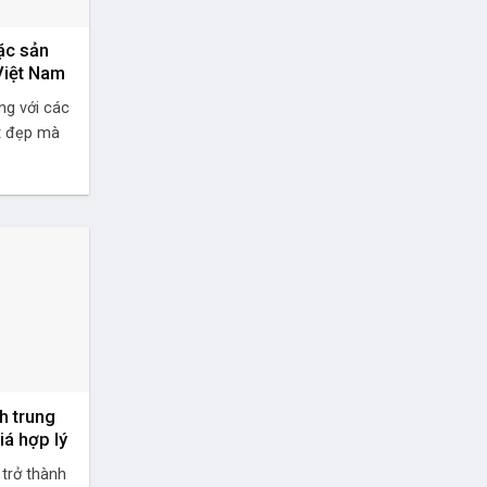
ặc sản
 Việt Nam
ng với các
t đẹp mà
h trung
iá hợp lý
 trở thành