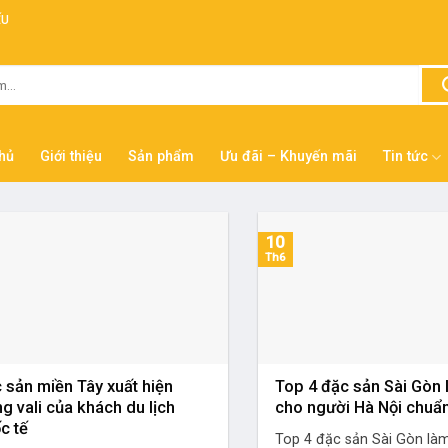
ẾU
hủ
Giới thiệu
Sản phẩm
Ưu đãi – Khuyến mãi
Tin tức
10
Th6
 sản miền Tây xuất hiện
Top 4 đặc sản Sài Gòn
ng vali của khách du lịch
cho người Hà Nội chuẩn
c tế
Top 4 đặc sản Sài Gòn là