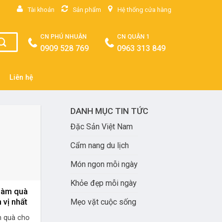
Tài khoản
Sản phẩm
Hệ thống cửa hàng
CN PHÚ NHUẬN
CN QUẬN 1
0909 528 769
0963 313 849
Liên hệ
DANH MỤC TIN TỨC
Đặc Sản Việt Nam
Cẩm nang du lịch
Món ngon mỗi ngày
Khỏe đẹp mỗi ngày
 làm quà
Mẹo vặt cuộc sống
 vị nhất
m quà cho