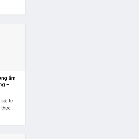
rong ẩm
ung –
sử, tự
thực ...