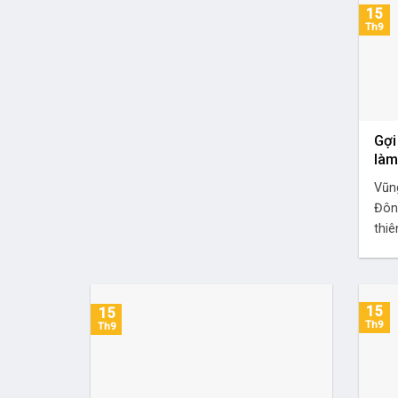
15
Th9
Gợi
làm
Vũn
Đôn
thiên
15
15
Th9
Th9