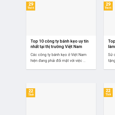
29
29
Th11
Th11
Top 10 công ty bánh kẹo uy tín
Top
nhất tại thị trường Việt Nam
làm
Các công ty bánh kẹo ở Việt Nam
Sử 
hiện đang phải đối mặt với việc ...
tặng
22
22
Th9
Th9