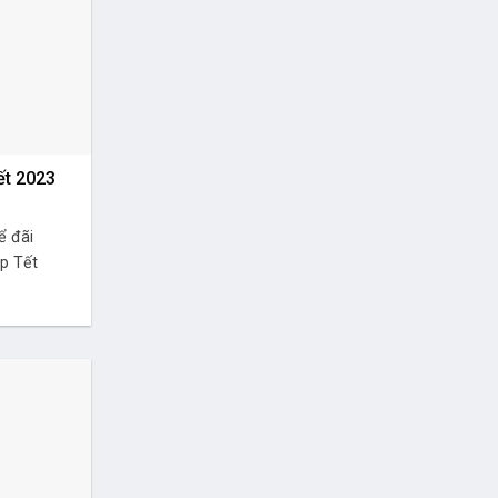
ết 2023
a
ể đãi
ịp Tết