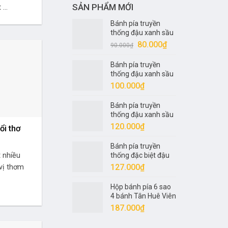
SẢN PHẨM MỚI
...
Bánh pía truyền
thống đậu xanh sầu
riêng nửa trứng 1
Giá
Giá
80.000
₫
90.000
₫
sao Tân Huê Viên
gốc
hiện
320gr
Bánh pía truyền
là:
tại
thống đậu xanh sầu
90.000₫.
là:
riêng 1 trứng 2 sao
100.000
₫
80.000₫.
Tân Huê Viên 400gr
Bánh pía truyền
thống đậu xanh sầu
riêng 1 trứng 4 sao
120.000
₫
ổi thơ
Tân Huê Viên 540gr
Bánh pía truyền
t nhiều
thống đặc biệt đậu
xanh sầu riêng 1
127.000
₫
 vị thơm
trứng 5 sao Tân Huê
Viên 600gr
Hộp bánh pía 6 sao
4 bánh Tân Huê Viên
600gr
187.000
₫