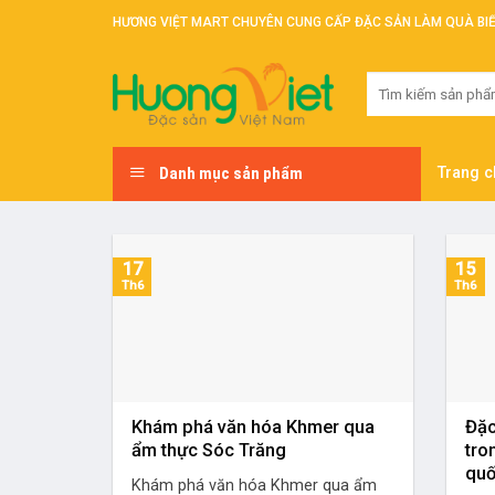
Skip
HƯƠNG VIỆT MART CHUYÊN CUNG CẤP ĐẶC SẢN LÀM QUÀ BI
to
content
Tìm
kiếm:
Danh mục sản phẩm
Trang c
15
17
Th6
Th6
Khám phá văn hóa Khmer qua
Đặc
ẩm thực Sóc Trăng
tro
quố
Khám phá văn hóa Khmer qua ẩm