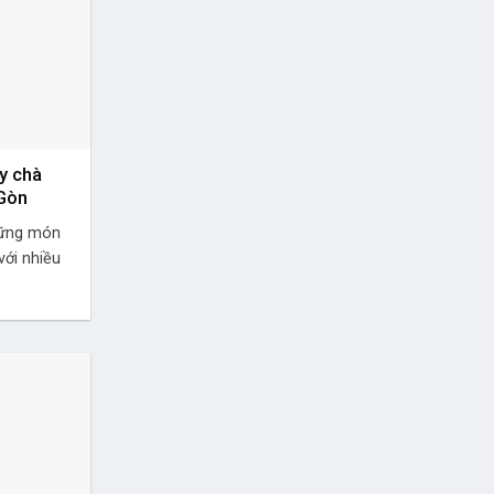
y chà
 Gòn
hững món
ới nhiều