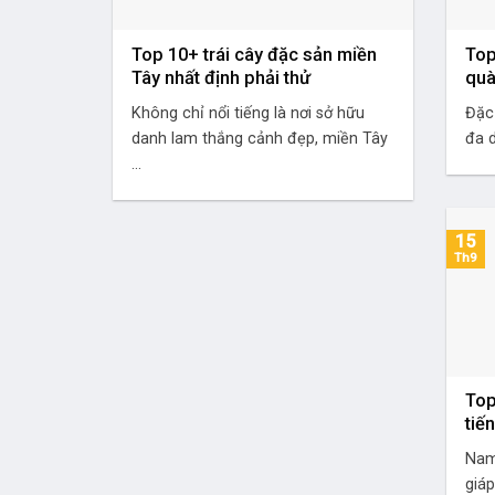
Top 10+ trái cây đặc sản miền
Top
Tây nhất định phải thử
quà
Không chỉ nổi tiếng là nơi sở hữu
Đặc
danh lam thắng cảnh đẹp, miền Tây
đa d
...
15
Th9
Top
tiế
Nam 
giáp