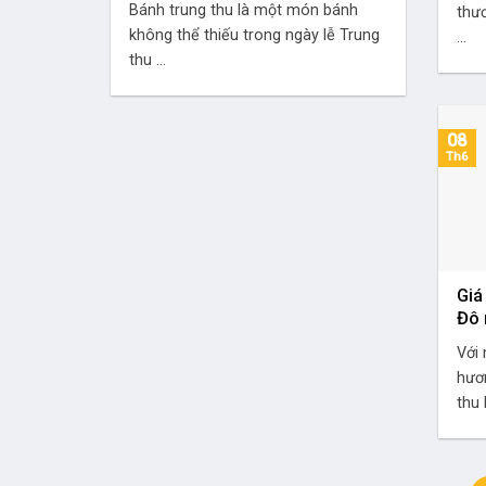
Bánh trung thu là một món bánh
thươ
không thể thiếu trong ngày lễ Trung
...
thu ...
08
Th6
Giá
Đô 
Với
hươn
thu 