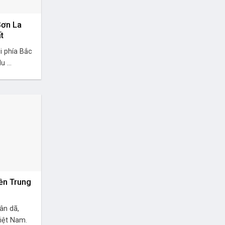
Sơn La
t
i phía Bắc
 ...
ền Trung
ân dã,
iệt Nam.