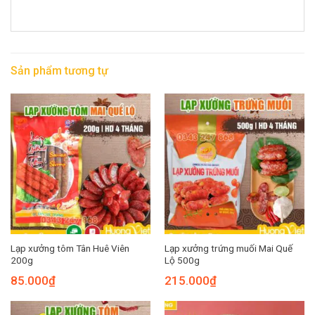
Sản phẩm tương tự
Lạp xưởng tôm Tân Huê Viên
Lạp xưởng trứng muối Mai Quế
200g
Lộ 500g
85.000
₫
215.000
₫