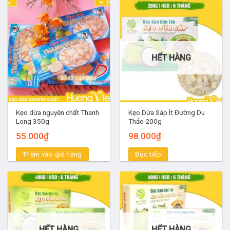
HẾT HÀNG
Thương hiệu kẹo dừa Thanh Long tại Bến Tre
Kẹo dừa nguyên chất Thanh
Kẹo Dừa Sáp Ít Đường Du
Long 350g
Thảo 200g
Kẹo dừa đậu phộng sầu riêng
55.000
₫
98.000
₫
Kẹo dừa đậu phộng sầu riêng Thanh Long với thành phần
Thêm vào giỏ hàng
Đọc tiếp
chính từ nước cốt dừa, cơm sầu riêng, đậu phộng nguyên hạt
và mạch nha nếp. Kẹo có vị ngọt và béo đậm đà, thêm chút
bùi bùi của đậu phộng rất đặc biệt. Sản phẩm có thể làm quà
tặng hoặc dùng trong những bữa ăn nhẹ đều được.
Món kẹo dừa đậu phộng sầu riêng Thanh Long truyền
HẾT HÀNG
HẾT HÀNG