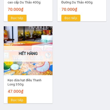
cao cấp Du Thảo 400g
Đường Du Thảo 400g
Loại kẹo mới của thương hiệu Thanh Long – Kẹo dừa khoai
70.000
₫
70.000
₫
môn mềm dẻo. Thành phần kẹo chủ yếu từ nước cốt dừa
Đọc tiếp
Đọc tiếp
nguyên chất, khoai môn đậm đà hương vị riêng. Thêm một
chút béo của nước cốt dừa làm cho món ăn càng thêm ngon
và đặc biệt.
Kẹo dừa hạt điều
Loại kẹo cao cấp với nguyên liệu hạt điều béo ngậy và tốt
HẾT HÀNG
cho sức khỏe. Nước cốt dừa nguyên chất, mạch nha, đường
cát tạo nên hương vị độc đáo, khẳng định vị thế đặc sản
kẹo dừa Bến Tre
. Bao bì hộp giấy sang trọng, vừa ngon lại
vừa bắt mắt.
Kẹo dừa hạt điều Thanh
Long 350g
Kẹo dừa nguyên chất không sầu riêng
47.000
₫
Nếu bạn không yêu thích hương vị sầu riêng thì sao không
thử loại kẹo dừa nguyên chất từ nhà sản xuất Thanh Long.
Đọc tiếp
Các nguyên liệu tạo nên chỉ có mạch nha, cốt dừa, đường cát