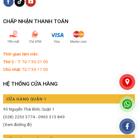
toàn vệ sinh thực phẩm.
CHẤP NHẬN THANH TOÁN
Thời gian làm việc:
Thứ 2 - 7:
Từ 7:30-21:00
Chủ nhật:
Từ 7:30-17:00
Kẹo dừa Hai Tỏ
HỆ THỐNG CỬA HÀNG
Kẹo dừa sầu riêng
CỬA HÀNG QUẬN 1
95 Nguyễn Thái Bình, Quận 1
Thương hiệu kẹo dừa Hai Tỏ với hình ảnh người phụ nữ đeo
(028) 2253 3774 - 0963 313 849
kính trở nên quen thuộc với người tiêu dùng Việt. Kẹo dừa
(Xem đường đi)
sầu riêng là sản phẩm truyền thống có trọng lượng 15g, gói
thành từng thanh đặc sắc.