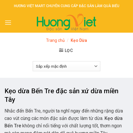
Skip
HƯƠNG VIỆT MART CHUYÊN CUNG CẤP ĐẶC SẢN LÀM QUÀ BIẾU
to
content
Trang chủ
/
Kẹo Dừa
LỌC
Kẹo dừa Bến Tre đặc sản xứ dừa miền
Tây
Nhắc đến Bến Tre, người ta nghĩ ngay đến những rặng dừa
cao vút cùng các món đặc sản được làm từ dừa.
Kẹo dừa
Bến Tre
không chỉ nổi tiếng với chất lượng tốt, thơm ngon