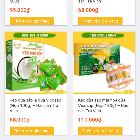
500g
sản Trà Vinh
đầu trên thị trường
95.000
₫
68.000
₫
Thêm vào giỏ hàng
Thêm vào giỏ hàng
2. Quy trình sản xuất kẹo dừa Bến Tre
Nguyên liệu
– Nước cốt dừa
– Đường (trước kia dùng đường thùng, ngày nay dùng đường
cát).
– Mạch nha
Kẹo dừa sáp lá dứa Vicosap
Kẹo dừa sáp mật hoa dừa
Quy trình làm kẹo dừa
(Hộp 100g) – Đặc sản Trà
Vicosap (Hộp 180g) – Đặc
Vinh
sản Trà Vinh
Để tạo ra món kẹo dừa thơm ngon, người ta chắt lọc chất
68.000
₫
110.000
₫
đường của hạt nếp, ủ cho lên mầm rồi làm mạch nha. Thóc
nếp phải tốt, hạt to chín đều và tưới bằng nước mưa sạch
Thêm vào giỏ hàng
Thêm vào giỏ hàng
mới đem nấu. Điều quan trọng nằm ở tay nghề của người