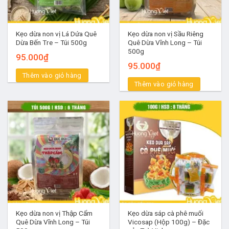
Nối tiếp thành công đó,
kẹo dừa Bến Tre
bà Hai Tỏ được
thành lập từ năm 1976 đến nay. Dù có nhiều cơ sở mới xuất
Kẹo dừa non vị Lá Dứa Quê
Kẹo dừa non vị Sầu Riêng
Dừa Bến Tre – Túi 500g
Quê Dừa Vĩnh Long – Túi
hiện nhưng hương vị truyền thống vẫn có vị trí nhất định
500g
95.000
₫
trong lòng người tiêu dùng Việt.
95.000
₫
Thêm vào giỏ hàng
Thêm vào giỏ hàng
Kẹo dừa non vị Thập Cẩm
Kẹo dừa sáp cà phê muối
Quê Dừa Vĩnh Long – Túi
Vicosap (Hộp 100g) – Đặc
Kẹo dừa Bến Tre – Đặc sản lâu đời nhưng vẫn bán chạy hàng