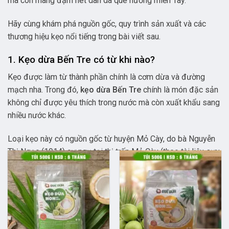
mà còn mang đậm nét dân dã quê hương miền Tây.
Hãy cùng khám phá nguồn gốc, quy trình sản xuất và các
thương hiệu kẹo nổi tiếng trong bài viết sau.
1. Kẹo dừa Bến Tre có từ khi nào?
Kẹo được làm từ thành phần chính là cơm dừa và đường
mạch nha. Trong đó,
kẹo dừa Bến Tre
chính là món đặc sản
không chỉ được yêu thích trong nước mà còn xuất khẩu sang
nhiều nước khác.
Loại kẹo này có nguồn gốc từ huyện Mỏ Cày, do bà Nguyễn
Thị Ngọc (1914) cư ngụ tại thị trấn Mỏ Cày (theo tài liệu sưu
tầm). Đến năm 1970, bà Nguyễn Thị Vinh ở Bến Tre đã sáng
tạo ra công thức chế biến kẹo mới.
Bà thành lập cơ sở sản xuất đầu tiên tại thị xã Bến Tre, đặt
tên là Thanh Long. Đây cũng chính là thương hiệu đầu tiên
làm nên món kẹo ngon khó cưỡng này.