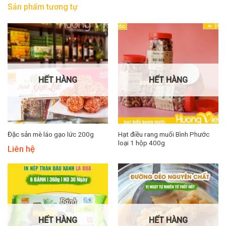
Sản phẩm tương tự
HẾT HÀNG
HẾT HÀNG
Hạt điều rang muối Bình Phước
Đặc sản mè láo gạo lức 200g
loại 1 hộp 400g
Liên hệ
HẾT HÀNG
HẾT HÀNG