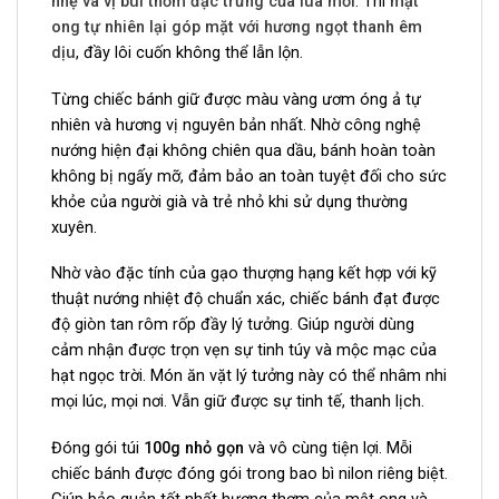
nhẹ và vị bùi thơm đặc trưng của lúa mới
. Thì
mật
ong tự nhiên lại góp mặt với hương ngọt thanh êm
dịu
, đầy lôi cuốn không thể lẫn lộn.
Từng chiếc bánh giữ được màu vàng ươm óng ả tự
nhiên và hương vị nguyên bản nhất. Nhờ công nghệ
nướng hiện đại không chiên qua dầu, bánh hoàn toàn
không bị ngấy mỡ, đảm bảo an toàn tuyệt đối cho sức
khỏe của người già và trẻ nhỏ khi sử dụng thường
xuyên.
Nhờ vào đặc tính của gạo thượng hạng kết hợp với kỹ
thuật nướng nhiệt độ chuẩn xác, chiếc bánh đạt được
độ giòn tan rôm rốp đầy lý tưởng. Giúp người dùng
cảm nhận được trọn vẹn sự tinh túy và mộc mạc của
hạt ngọc trời. Món ăn vặt lý tưởng này có thể nhâm nhi
mọi lúc, mọi nơi. Vẫn giữ được sự tinh tế, thanh lịch.
Đóng gói túi
100g nhỏ gọn
và vô cùng tiện lợi. Mỗi
chiếc bánh được đóng gói trong bao bì nilon riêng biệt.