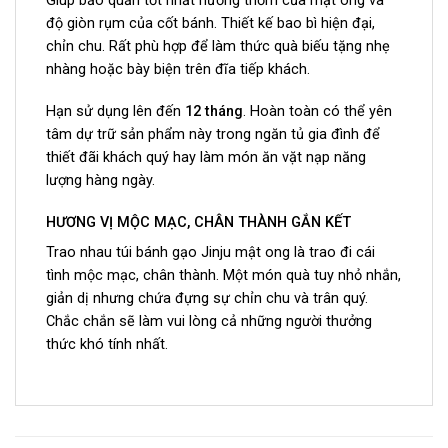
Giúp bảo quản tốt nhất hương thơm của mật ong và
độ giòn rụm của cốt bánh. Thiết kế bao bì hiện đại,
chỉn chu. Rất phù hợp để làm thức quà biếu tặng nhẹ
nhàng hoặc bày biện trên đĩa tiếp khách.
Hạn sử dụng lên đến
12 tháng
. Hoàn toàn có thể yên
tâm dự trữ sản phẩm này trong ngăn tủ gia đình để
thiết đãi khách quý hay làm món ăn vặt nạp năng
lượng hàng ngày.
HƯƠNG VỊ MỘC MẠC, CHÂN THÀNH GẮN KẾT
Trao nhau túi bánh gạo Jinju mật ong là trao đi cái
tình mộc mạc, chân thành. Một món quà tuy nhỏ nhắn,
giản dị nhưng chứa đựng sự chỉn chu và trân quý.
Chắc chắn sẽ làm vui lòng cả những người thưởng
thức khó tính nhất.