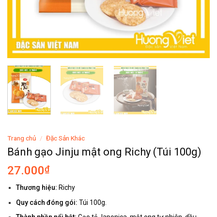
Trang chủ
/
Đặc Sản Khác
Bánh gạo Jinju mật ong Richy (Túi 100g)
27.000
₫
Thương hiệu:
Richy
Quy cách đóng gói:
Túi 100g.
Thành phần nổi bật:
Gạo tẻ Japonica, mật ong tự nhiên, dầu