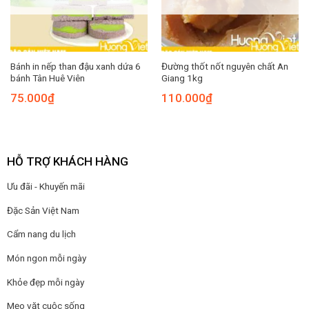
Bánh in nếp than đậu xanh dứa 6
Đường thốt nốt nguyên chất An
bánh Tân Huê Viên
Giang 1kg
75.000
₫
110.000
₫
HỖ TRỢ KHÁCH HÀNG
Ưu đãi - Khuyến mãi
Đặc Sản Việt Nam
Cẩm nang du lịch
Món ngon mỗi ngày
Khỏe đẹp mỗi ngày
Mẹo vặt cuộc sống