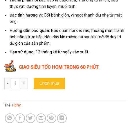
thực vật, đường tinh luyện, muối tinh.
Đặc tính hương vị:
Cốt bánh giòn, vị ngọt thanh dịu nhẹ từ mật
ong.
Hướng dẫn bảo quản:
Bảo quản nơi khô ráo, thoáng mát, tránh
ánh nắng trực tiếp. Nên đậy kín miệng túi sau khi mở để duy trì
độ giòn của sản phẩm.
Hạn sử dụng:
12 tháng kể từ ngày sản xuất.
GIAO SIÊU TỐC HCM TRONG 60 PHÚT
Bánh gạo Jinju mật ong Richy (Túi 100g) số lượng
Chọn mua
richy
Thẻ: