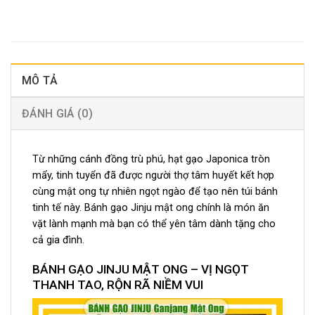
MÔ TẢ
ĐÁNH GIÁ (0)
Từ những cánh đồng trù phú, hạt gạo Japonica tròn
mẩy, tinh tuyển đã được người thợ tâm huyết kết hợp
cùng mật ong tự nhiên ngọt ngào để tạo nên túi bánh
tinh tế này. Bánh gạo Jinju mật ong chính là món ăn
vặt lành mạnh mà bạn có thể yên tâm dành tặng cho
cả gia đình.
BÁNH GẠO JINJU MẬT ONG – VỊ NGỌT
THANH TAO, RỘN RÃ NIỀM VUI