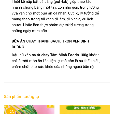
Thiết kế nắp bật dễ dàng (pull-tab) giúp thao tác
nhanh chóng bằng một tay. Lon nhỏ gọn, trọng lượng
vừa vặn cho một bữa ăn cá nhân. Cực kỳ lý tưởng để
mang theo trong túi xách đi làm, đi picnic, du lịch
phượt. Hoặc làm thực phẩm dự trữ lý tưởng trong
những ngày mưa bão.
BỮA ĂN CHAY THANH SẠCH, TRỌN VẸN DINH
DƯỠNG
Đậu hũ xào sả ớt chay Tâm Minh Foods 100g
không
chỉ là một món ăn liền tiện lợi mà còn là sự thấu hiểu,
chăm chút cho sức khỏe của những người bận rộn.
Sản phẩm tương tự
-12%