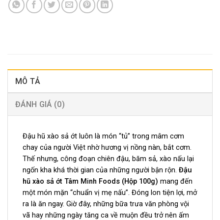
MÔ TẢ
ĐÁNH GIÁ (0)
Đậu hũ xào sả ớt luôn là món “tủ” trong mâm cơm
chay của người Việt nhờ hương vị nồng nàn, bắt cơm.
Thế nhưng, công đoạn chiên đậu, băm sả, xào nấu lại
ngốn kha khá thời gian của những người bận rộn.
Đậu
hũ xào sả ớt Tâm Minh Foods (Hộp 100g)
mang đến
một món mặn “chuẩn vị mẹ nấu”. Đóng lon tiện lợi, mở
ra là ăn ngay. Giờ đây, những bữa trưa văn phòng vội
vã hay những ngày tăng ca về muộn đều trở nên ấm