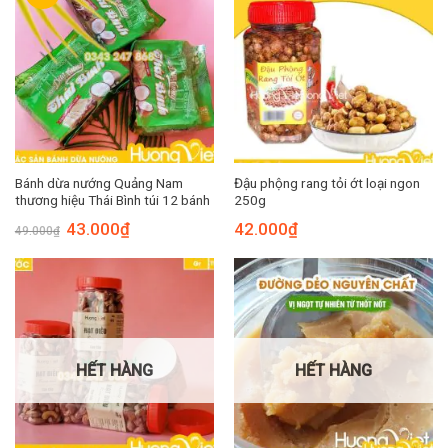
Bánh dừa nướng Quảng Nam
Đậu phộng rang tỏi ớt loại ngon
thương hiệu Thái Bình túi 12 bánh
250g
Giá
Giá
43.000
₫
42.000
₫
49.000
₫
gốc
hiện
là:
tại
49.000₫.
là:
43.000₫.
HẾT HÀNG
HẾT HÀNG