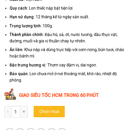
Quy cách:
Lon thiếc nắp bật tiện lợi
Hạn sử dụng:
12 tháng kể từ ngày sản xuất.
Trọng lượng tịnh:
100g.
Thành phần chính:
Đậu hũ, sả, ớt, nước tương, dầu thực vật,
đường, muối và gia vị thuần chay tự nhiên.
Ăn liền:
Khui nắp và dùng trực tiếp với cơm nóng, bún tươi, cháo
hoặc bánh mì.
Đặc trưng hương vị:
Thơm cay đậm vị, dai ngon.
Bảo quản:
Lon chưa mở ở nơi thoáng mát, khô ráo, nhiệt độ
phòng.
GIAO SIÊU TỐC HCM TRONG 60 PHÚT
Đậu hũ xào sả ớt chay Tâm Minh Foods ( Hũ 100g ) số lượng
Chọn mua