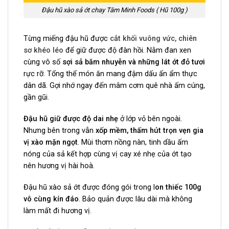
Đậu hũ xào sả ớt chay Tâm Minh Foods ( Hũ 100g )
Từng miếng đậu hũ được
cắt khối vuông vức, chiên
sơ khéo léo
để giữ được độ đàn hồi. Nằm đan xen
cùng vô số
sợi sả băm nhuyễn và những lát ớt đỏ tươi
rực rỡ. Tổng thể món ăn mang đậm dấu ấn ẩm thực
dân dã. Gợi nhớ ngay đến mâm cơm quê nhà ấm cúng,
gần gũi.
Đậu hũ giữ được độ dai nhẹ
ở lớp vỏ bên ngoài.
Nhưng bên trong vẫn
xốp mềm, thấm hút trọn vẹn gia
vị xào mặn ngọt
. Mùi thơm nồng nàn, tinh dầu ấm
nóng của sả kết hợp cùng vị cay xé nhẹ của ớt tạo
nên hương vị hài hoà.
Đậu hũ xào sả ớt được đóng gói trong l
on thiếc 100g
vô cùng kín đáo
. Bảo quản được lâu dài mà không
làm mất đi hương vị.