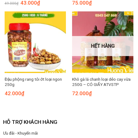
Giá
Giá
43.000
₫
75.000
₫
49.000
₫
gốc
hiện
là:
tại
49.000₫.
là:
43.000₫.
HẾT HÀNG
Đậu phộng rang tỏi ớt loại ngon
Khô gà lá chanh loại dẻo cay vừa
250g
250G – CÓ GIẤY ATVSTP
42.000
₫
72.000
₫
HỖ TRỢ KHÁCH HÀNG
Ưu đãi - Khuyến mãi