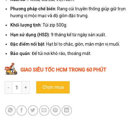
Phương pháp chế biến
: Rang củi truyền thống giúp giữ trọn
hương vị mộc mạc và độ giòn đặc trưng.
Khối lượng tịnh
: Túi zip 500g.
Hạn sử dụng (HSD)
: 9 tháng kể từ ngày sản xuất.
Đặc điểm nổi bật:
Hạt bí to chắc, giòn, mằn mặn vị muối.
Bảo quản:
Để túi nơi khô ráo, thoáng mát.
GIAO SIÊU TỐC HCM TRONG 60 PHÚT
Hạt bí rang củi vị muối Trường Đạt (Túi zip lớn 500g) số lượng
Chọn mua