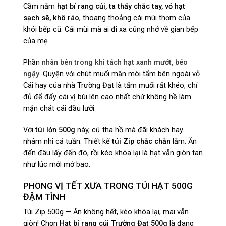
Cầm nắm
hạt bí rang củi, ta thấy chắc tay, vỏ hạt
sạch sẽ, khô ráo
, thoang thoảng cái mùi thơm của
khói bếp cũ. Cái mùi mà ai đi xa cũng nhớ về gian bếp
của mẹ.
Phần
nhân bên trong khi tách hạt xanh mướt, béo
ngậy
. Quyện với chút muối mặn mòi tẩm bên ngoài vỏ.
Cái hay của nhà Trường Đạt là tẩm muối rất khéo, chỉ
đủ để đẩy cái vị bùi lên cao nhất chứ không hề làm
mặn chát cái đầu lưỡi.
Với
túi lớn 500g
này, cứ tha hồ mà đãi khách hay
nhâm nhi cả tuần. Thiết kế
túi Zip chắc chắn
lắm. Ăn
đến đâu lấy đến đó, rồi kéo khóa lại là hạt vẫn giòn tan
như lúc mới mở bao.
PHONG VỊ TẾT XƯA TRONG TÚI HẠT 500G
ĐẬM TÌNH
Túi Zip 500g — Ăn không hết, kéo khóa lại, mai vẫn
giòn! Chọn
Hạt bí rang củi Trường Đạt 500g
là đang