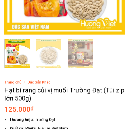
Trang chủ
/
Đặc Sản Khác
Hạt bí rang củi vị muối Trường Đạt (Túi zip
lớn 500g)
125.000
₫
Thương hiệu:
Trường Đạt.
Xuất xứ:
Pleiku, Gia Lai, Việt Nam.