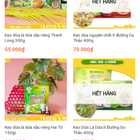
HẾT HÀNG
Kẹo dừa lá dứa sầu riêng Thanh
Kẹo dừa nguyên chất ít đường Du
Long 300g
Thảo 400g
55.000
₫
70.000
₫
HẾT HÀNG
Kẹo dừa lá dứa sầu riêng Hai Tỏ
Kẹo Dừa Lá Dứa Ít Đường Du
150gr
Thảo 400g