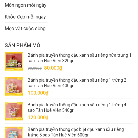
Món ngon mỗi ngày
Khỏe đẹp mỗi ngày
Mẹo vặt cuộc sống
SẢN PHẨM MỚI
Bánh pía truyền thống đậu xanh sầu riêng nửa trứng 1
sao Tân Huê Viên 320gr
Giá
Giá
80.000
₫
90.000
₫
gốc
hiện
Bánh pía truyền thống đậu xanh sầu riêng 1 trứng 2
là:
tại
sao Tân Huê Viên 400gr
90.000₫.
là:
100.000
₫
80.000₫.
Bánh pía truyền thống đậu xanh sầu riêng 1 trứng 4
sao Tân Huê Viên 540gr
120.000
₫
Bánh pía truyền thống đặc biệt đậu xanh sầu riêng 1
trứng 5 sao Tân Huê Viên 600gr