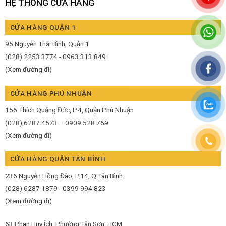
HỆ THỐNG CỬA HÀNG
CỬA HÀNG QUẬN 1
95 Nguyễn Thái Bình, Quận 1
(028) 2253 3774 - 0963 313 849
(Xem đường đi)
CỬA HÀNG PHÚ NHUẬN
156 Thích Quảng Đức, P.4, Quận Phú Nhuận
(028) 6287 4573 – 0909 528 769
(Xem đường đi)
CỬA HÀNG QUẬN TÂN BÌNH
236 Nguyễn Hồng Đào, P.14, Q.Tân Bình
(028) 6287 1879 - 0399 994 823
(Xem đường đi)
63 Phan Huy Ích, Phường Tân Sơn, HCM