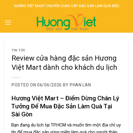
Skip
HƯƠNG VIỆT MART CHUYÊN CUNG CẤP ĐẶC SẢN LÀM QUÀ BIẾU
to
content
TIN TỨC
Review cửa hàng đặc sản Hương
Việt Mart dành cho khách du lịch
POSTED ON
06/06/2026
BY
PHAN LAN
Hương Việt Mart – Điểm Dừng Chân Lý
Tưởng Để Mua Đặc Sản Làm Quà Tại
Sài Gòn
Bạn đang du lịch tại TP.HCM và muốn tìm một địa chỉ uy
tín để mua đặc sản vùng miền làm quà cho người thân,