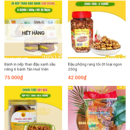
HẾT HÀNG
Bánh in nếp than đậu xanh sầu
Đậu phộng rang tỏi ớt loại ngon
riêng 6 bánh Tân Huê Viên
250g
75.000
₫
42.000
₫