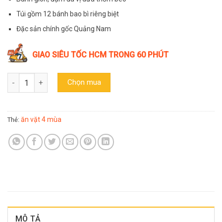
49.000₫.
là:
43.000₫.
Túi gồm 12 bánh bao bì riêng biệt
Đặc sản chính gốc Quảng Nam
GIAO SIÊU TỐC HCM TRONG 60 PHÚT
Bánh dừa nướng Quảng Nam thương hiệu Thái Bình túi 12 bánh số
Chọn mua
ăn vặt 4 mùa
Thẻ:
MÔ TẢ