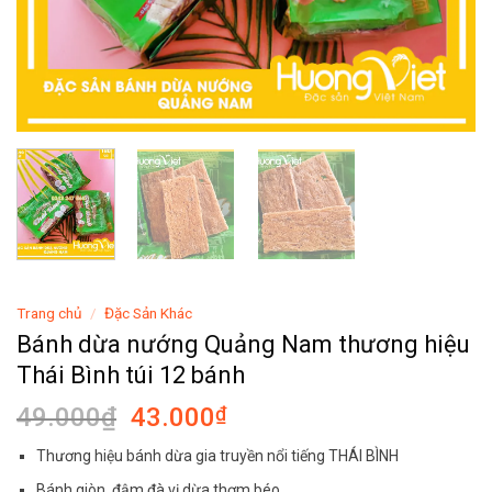
Trang chủ
/
Đặc Sản Khác
Bánh dừa nướng Quảng Nam thương hiệu
Thái Bình túi 12 bánh
Giá
Giá
49.000
₫
43.000
₫
gốc
hiện
Thương hiệu bánh dừa gia truyền nổi tiếng THÁI BÌNH
là:
tại
Bánh giòn, đậm đà vị dừa thơm béo