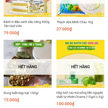
Bánh in đậu xanh sầu riêng 400g
Thạch dừa Minh Châu 1kg
Tân Huê Viên
27.000
₫
79.000
₫
HẾT HÀNG
HẾT HÀNG
Hộp bột rau má uống liền nguyên
Rong biển kẹp hạt 150gr
chất tự nhiên Orama (15gói x 3g)
73.000
₫
100.000
₫