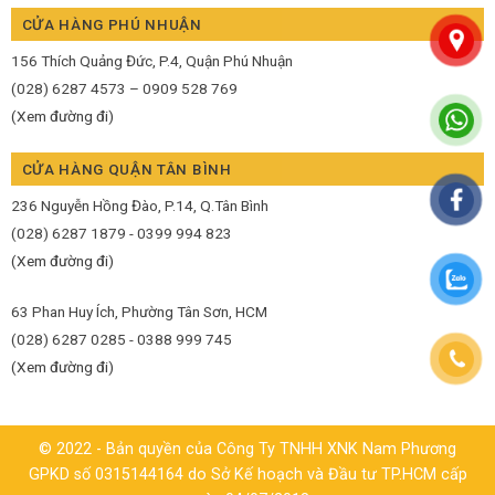
CỬA HÀNG PHÚ NHUẬN
156 Thích Quảng Đức, P.4, Quận Phú Nhuận
(028) 6287 4573 – 0909 528 769
(Xem đường đi)
CỬA HÀNG QUẬN TÂN BÌNH
236 Nguyễn Hồng Đào, P.14, Q.Tân Bình
(028) 6287 1879 - 0399 994 823
(Xem đường đi)
63 Phan Huy Ích, Phường Tân Sơn, HCM
(028) 6287 0285 - 0388 999 745
(Xem đường đi)
© 2022 - Bản quyền của Công Ty TNHH XNK Nam Phương
GPKD số 0315144164 do Sở Kế hoạch và Đầu tư TP.HCM cấp