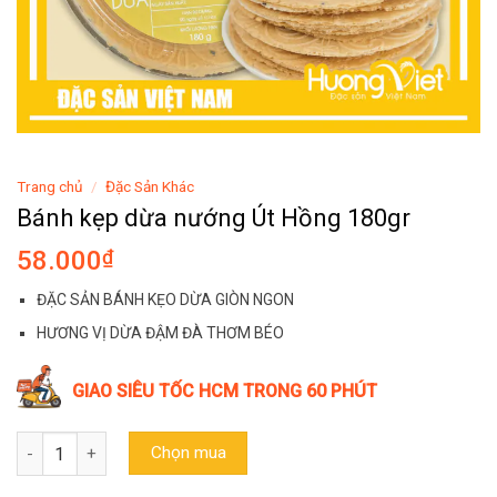
Trang chủ
/
Đặc Sản Khác
Bánh kẹp dừa nướng Út Hồng 180gr
58.000
₫
ĐẶC SẢN BÁNH KẸO DỪA GIÒN NGON
HƯƠNG VỊ DỪA ĐẬM ĐÀ THƠM BÉO
GIAO SIÊU TỐC HCM TRONG 60 PHÚT
Bánh kẹp dừa nướng Út Hồng 180gr số lượng
Chọn mua