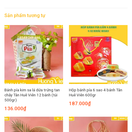
Sản phẩm tương tự
Bánh pía kim sa lá dứa trứng tan
Hộp bánh pía 6 sao 4 bánh Tân
chảy Tân Huê Viên 12 bánh (túi
Huê Viên 600gr
500gr)
187.000
₫
136.000
₫