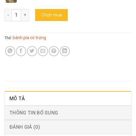
Bánh Pía 4 trứng đậu xanh sầu riêng Tân Huê Viên 500gr số lượn
Chọn mua
bánh pía có trứng
Thẻ:
MÔ TẢ
THÔNG TIN BỔ SUNG
ĐÁNH GIÁ (0)