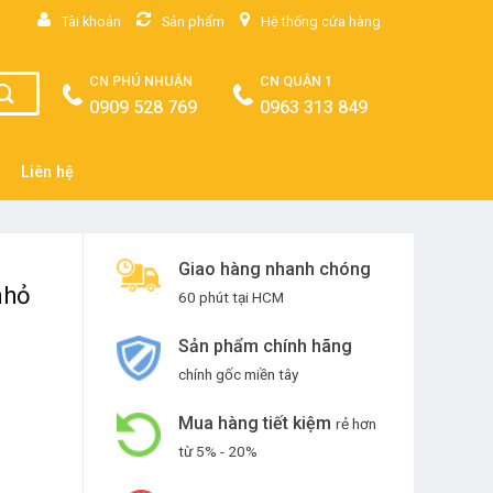
Tài khoản
Sản phẩm
Hệ thống cửa hàng
CN PHÚ NHUẬN
CN QUẬN 1
0909 528 769
0963 313 849
Liên hệ
Giao hàng nhanh chóng
nhỏ
60 phút tại HCM
Sản phẩm chính hãng
chính gốc miền tây
Mua hàng tiết kiệm
rẻ hơn
từ 5% - 20%