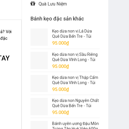
Quà Lưu Niệm
Bánh kẹo đặc sản khác
Kẹo dừa non vị Lá Dứa
rả? Với
Quê Dừa Bến Tre - Túi
y đặc
500g
95.000
₫
Kẹo dừa non vị Sầu Riêng
TAY
Quê Dừa Vĩnh Long - Túi
500g
95.000
₫
Kẹo dừa non vị Thập Cẩm
Quê Dừa Vĩnh Long - Túi
500g
95.000
₫
Kẹo dừa non Nguyên Chất
Quê Dừa Bến Tre - Túi
500g
95.000
₫
Bánh uyên ương Đậu Môn
Trứng Tân Huê Viên 600g