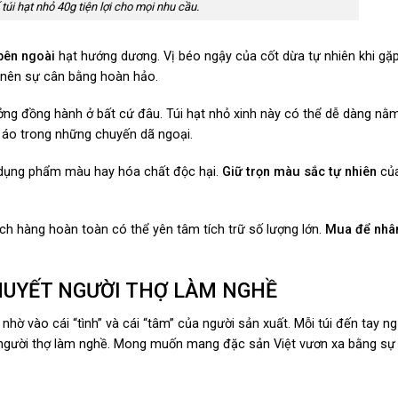
 túi hạt nhỏ 40g tiện lợi cho mọi nhu cầu.
bên ngoài
hạt hướng dương. Vị béo ngậy của cốt dừa tự nhiên khi gặp
 nên sự cân bằng hoàn hảo.
ưởng đồng hành ở bất cứ đâu. Túi hạt nhỏ xinh này có thể dễ dàng nằ
túi áo trong những chuyến dã ngoại.
dụng phẩm màu hay hóa chất độc hại.
Giữ trọn màu sắc tự nhiên
của
ách hàng hoàn toàn có thể yên tâm tích trữ số lượng lớn.
Mua để nhâ
HUYẾT NGƯỜI THỢ LÀM NGHỀ
nhờ vào cái “tình” và cái “tâm” của người sản xuất. Mỗi túi đến tay ng
người thợ làm nghề. Mong muốn mang đặc sản Việt vươn xa bằng sự