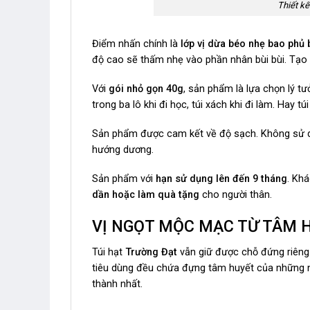
Thiết kế
Điểm nhấn chính là
lớp vị dừa béo nhẹ bao phủ 
độ cao sẽ thấm nhẹ vào phần nhân bùi bùi. Tạo
Với
gói nhỏ gọn 40g
, sản phẩm là lựa chọn lý t
trong ba lô khi đi học, túi xách khi đi làm. Hay 
Sản phẩm được cam kết về độ sạch. Không sử 
hướng dương.
Sản phẩm với
hạn sử dụng lên đến 9 tháng
. Kh
dần hoặc làm quà tặng
cho người thân.
VỊ NGỌT MỘC MẠC TỪ TÂM 
Túi hạt
Trường Đạt
vẫn giữ được chỗ đứng riêng 
tiêu dùng đều chứa đựng tâm huyết của những 
thành nhất.