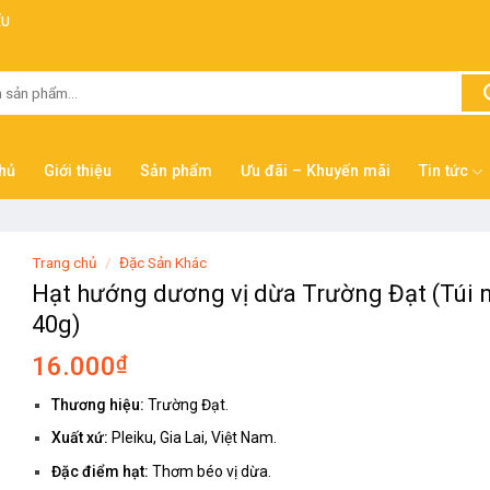
ẾU
hủ
Giới thiệu
Sản phẩm
Ưu đãi – Khuyến mãi
Tin tức
Trang chủ
/
Đặc Sản Khác
Hạt hướng dương vị dừa Trường Đạt (Túi 
40g)
16.000
₫
Thương hiệu:
Trường Đạt.
Xuất xứ:
Pleiku, Gia Lai, Việt Nam.
Đặc điểm hạt:
Thơm béo vị dừa.