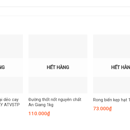
NG
HẾT HÀNG
HẾT HÀ
ại dẻo cay
Đường thốt nốt nguyên chất
Rong biển kẹp hạt 
ẤY ATVSTP
An Giang 1kg
73.000
₫
110.000
₫