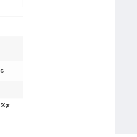
NG
150gr