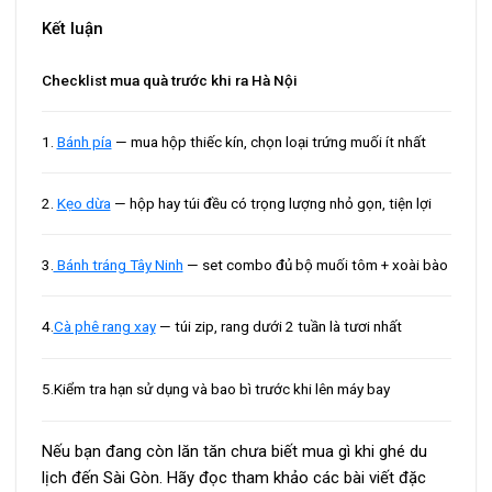
Kết luận
Checklist mua quà trước khi ra Hà Nội
1.
Bánh pía
— mua hộp thiếc kín, chọn loại trứng muối ít nhất
2.
Kẹo dừa
— hộp hay túi đều có trọng lượng nhỏ gọn, tiện lợi
3.
Bánh tráng Tây Ninh
— set combo đủ bộ muối tôm + xoài bào
4.
Cà phê rang xay
— túi zip, rang dưới 2 tuần là tươi nhất
5.Kiểm tra hạn sử dụng và bao bì trước khi lên máy bay
Nếu bạn đang còn lăn tăn chưa biết mua gì khi ghé du
lịch đến Sài Gòn. Hãy đọc tham khảo các bài viết đặc