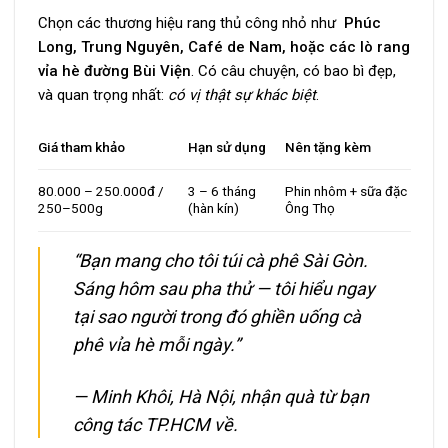
Chọn các thương hiệu rang thủ công nhỏ như
Phúc
Long, Trung Nguyên, Café de Nam, hoặc các lò rang
vỉa hè đường Bùi Viện
. C
ó câu chuyện, có bao bì đẹp,
và quan trọng nhất:
có vị thật sự khác biệt
.
Giá tham khảo
Hạn sử dụng
Nên tặng kèm
80.000 – 250.000đ /
3 – 6 tháng
Phin nhôm + sữa đặc
250–500g
(hàn kín)
Ông Thọ
“Bạn mang cho tôi túi cà phê Sài Gòn.
Sáng hôm sau pha thử — tôi hiểu ngay
tại sao người trong đó ghiền uống cà
phê vỉa hè mỗi ngày.”
— Minh Khôi, Hà Nội, nhận quà từ bạn
công tác TP.HCM về.