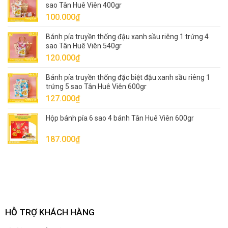
sao Tân Huê Viên 400gr
90.000₫.
là:
100.000
₫
80.000₫.
Bánh pía truyền thống đậu xanh sầu riêng 1 trứng 4
sao Tân Huê Viên 540gr
120.000
₫
Bánh pía truyền thống đặc biệt đậu xanh sầu riêng 1
trứng 5 sao Tân Huê Viên 600gr
127.000
₫
Hộp bánh pía 6 sao 4 bánh Tân Huê Viên 600gr
187.000
₫
HỖ TRỢ KHÁCH HÀNG