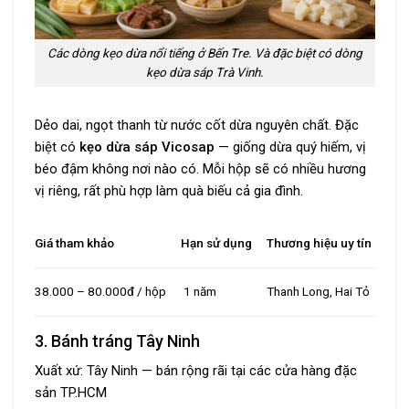
Các dòng kẹo dừa nổi tiếng ở Bến Tre. Và đặc biệt có dòng
kẹo dừa sáp Trà Vinh.
Dẻo dai, ngọt thanh từ nước cốt dừa nguyên chất. Đặc
biệt có
kẹo dừa sáp Vicosap
— giống dừa quý hiếm, vị
béo đậm không nơi nào có. Mỗi hộp sẽ có nhiều hương
vị riêng, rất phù hợp làm quà biếu cả gia đình.
Giá tham khảo
Hạn sử dụng
Thương hiệu uy tín
38.000 – 80.000đ / hộp
1 năm
Thanh Long, Hai Tỏ
3. Bánh tráng Tây Ninh
Xuất xứ: Tây Ninh — bán rộng rãi tại các cửa hàng đặc
sản TP.HCM