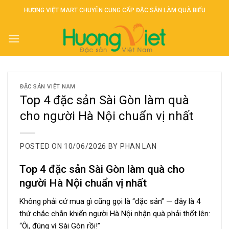
Skip
HƯƠNG VIỆT MART CHUYÊN CUNG CẤP ĐẶC SẢN LÀM QUÀ BIẾU
to
content
ĐẶC SẢN VIỆT NAM
Top 4 đặc sản Sài Gòn làm quà
cho người Hà Nội chuẩn vị nhất
POSTED ON
10/06/2026
BY
PHAN LAN
Top 4 đặc sản Sài Gòn làm quà cho
người Hà Nội chuẩn vị nhất
Không phải cứ mua gì cũng gọi là “đặc sản” — đây là 4
thứ chắc chắn khiến người Hà Nội nhận quà phải thốt lên:
“Ôi, đúng vị Sài Gòn rồi!”