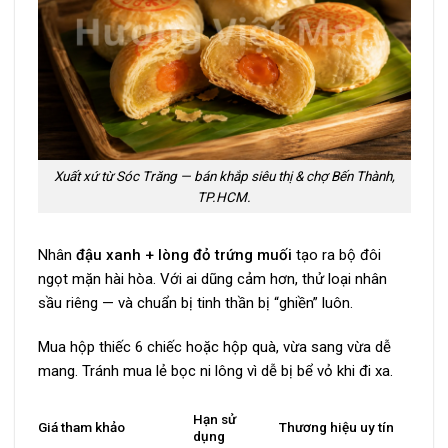
Xuất xứ từ Sóc Trăng — bán khắp siêu thị & chợ Bến Thành,
TP.HCM.
Nhân
đậu xanh + lòng đỏ trứng muối
tạo ra bộ đôi
ngọt mặn hài hòa. Với ai dũng cảm hơn, thử loại nhân
sầu riêng — và chuẩn bị tinh thần bị “ghiền” luôn.
Mua hộp thiếc 6 chiếc hoặc hộp quà, vừa sang vừa dễ
mang. Tránh mua lẻ bọc ni lông vì dễ bị bể vỏ khi đi xa.
Hạn sử
Giá tham khảo
Thương hiệu uy tín
dụng