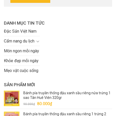
DANH MỤC TIN TỨC
Đặc Sản Việt Nam
Cẩm nang du lịch
Món ngon mỗi ngày
Khỏe đẹp mỗi ngày
Mẹo vặt cuộc sống
SẢN PHẨM MỚI
Bánh pía truyền thống đậu xanh sầu riêng nửa trứng 1
sao Tân Huê Viên 320gr
Giá
Giá
80.000
₫
90.000
₫
gốc
hiện
Bánh pía truyền thống đậu xanh sầu riêng 1 trứng 2
là:
tại