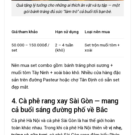
Quà tặng lý tưởng cho những ai thích ăn vặt và tụ tập — một
gói bánh tráng đủ sức “làm trò” cả buổi tối bạn bè.
Giá tham khảo
Hạn sử dụng
Loại nên mua
50.000 – 150.000đ /
2 – 4 tuần
Set trộn muối tôm +
set
(khô)
xoài
Nên mua set combo gồm: bánh tráng phơi sương +
muối tôm Tây Ninh + xoài bào khô. Nhiều cửa hàng đặc
sản trên đường Pasteur hoặc chợ Tân Định có sẵn set
đẹp mắt.
4. Cà phê rang xay Sài Gòn — mang
cả buổi sáng đường phố về Bắc
Cà phê Hà Nội và cà phê Sài Gòn là hai thế giới hoàn
toàn khác nhau. Trong khi cà phê Hà Nội thiên về
vị nhẹ,
trứng và sữa tươi
, cà phê Sài Gòn rang đậm kiểu Pháp