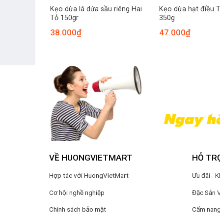
Kẹo dừa lá dứa sầu riêng Hai
Kẹo dừa hạt điều 
Tỏ 150gr
350g
38.000
₫
47.000
₫
VỀ HUONGVIETMART
HỖ TR
Hợp tác với HuongVietMart
Ưu đãi - 
Cơ hội nghề nghiệp
Đặc Sản 
Chính sách bảo mật
Cẩm nang 