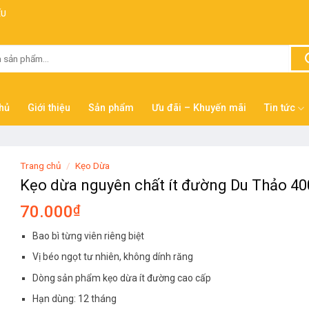
ẾU
hủ
Giới thiệu
Sản phẩm
Ưu đãi – Khuyến mãi
Tin tức
Trang chủ
/
Kẹo Dừa
Kẹo dừa nguyên chất ít đường Du Thảo 4
70.000
₫
Bao bì từng viên riêng biệt
Vị béo ngọt tư nhiên, không dính răng
Dòng sản phẩm kẹo dừa ít đường cao cấp
Hạn dùng: 12 tháng