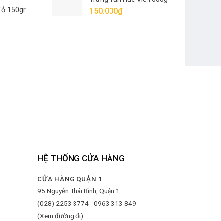
(Vị Mới)
Tỏ 150gr
150.000
₫
HỆ THỐNG CỬA HÀNG
CỬA HÀNG QUẬN 1
95 Nguyễn Thái Bình, Quận 1
(028) 2253 3774 - 0963 313 849
(Xem đường đi)