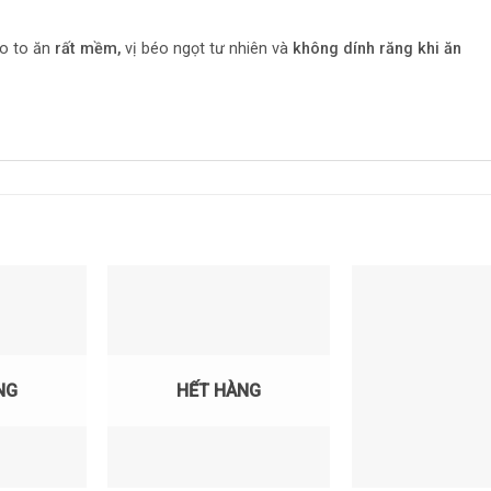
o to ăn
rất mềm,
vị béo ngọt tư nhiên và
không dính răng khi ăn
NG
HẾT HÀNG