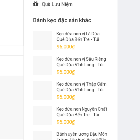
Quà Lưu Niệm
Bánh kẹo đặc sản khác
Kẹo dừa non vị Lá Dứa
Quê Dừa Bến Tre - Túi
500g
95.000
₫
Kẹo dừa non vị Sầu Riêng
Quê Dừa Vĩnh Long - Túi
500g
95.000
₫
Kẹo dừa non vị Thập Cẩm
Quê Dừa Vĩnh Long - Túi
500g
95.000
₫
Kẹo dừa non Nguyên Chất
Quê Dừa Bến Tre - Túi
500g
95.000
₫
Bánh uyên ương Đậu Môn
Trứng Tân Huê Viên 600g