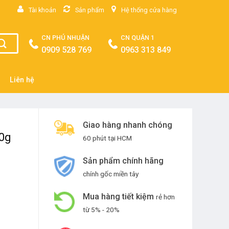
Tài khoản
Sản phẩm
Hệ thống cửa hàng
CN PHÚ NHUẬN
CN QUẬN 1
0909 528 769
0963 313 849
Liên hệ
Giao hàng nhanh chóng
00g
60 phút tại HCM
Sản phẩm chính hãng
chính gốc miền tây
Mua hàng tiết kiệm
rẻ hơn
từ 5% - 20%