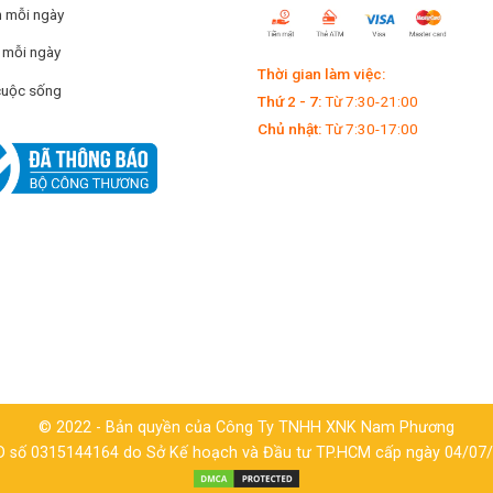
 mỗi ngày
 mỗi ngày
Thời gian làm việc:
cuộc sống
Thứ 2 - 7:
Từ 7:30-21:00
Chủ nhật:
Từ 7:30-17:00
© 2022 - Bản quyền của Công Ty TNHH XNK Nam Phương
 số 0315144164 do Sở Kế hoạch và Đầu tư TP.HCM cấp ngày 04/07