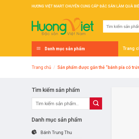
Skip
HƯƠNG VIỆT MART CHUYÊN CUNG CẤP ĐẶC SẢN LÀM QUÀ BI
to
content
Tìm
kiếm:
Danh mục sản phẩm
Trang c
Trang chủ
/
Sản phẩm được gắn thẻ “bánh pía có trứ
Tìm kiếm sản phẩm
Tìm
kiếm:
Danh mục sản phẩm
Bánh Trung Thu