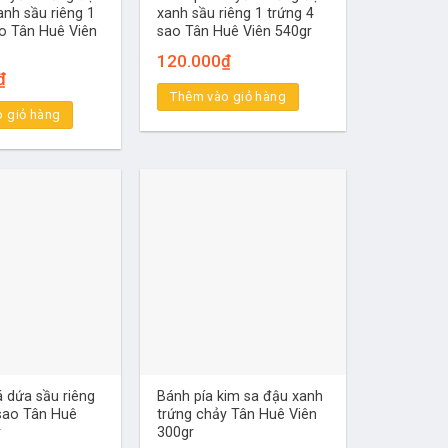
anh sầu riêng 1
xanh sầu riêng 1 trứng 4
ao Tân Huê Viên
sao Tân Huê Viên 540gr
120.000
₫
₫
Thêm vào giỏ hàng
 giỏ hàng
á dứa sầu riêng
Bánh pía kim sa đậu xanh
 sao Tân Huê
trứng chảy Tân Huê Viên
r
300gr