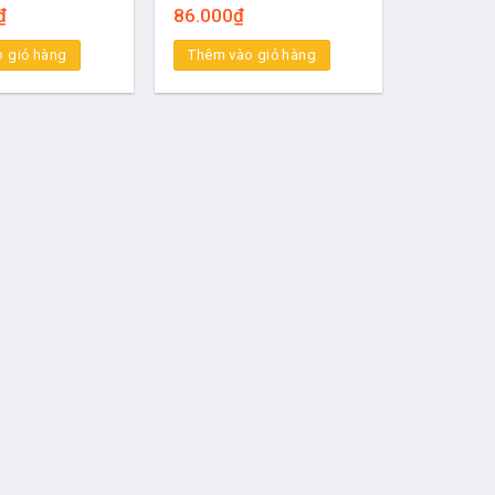
₫
86.000
₫
 giỏ hàng
Thêm vào giỏ hàng