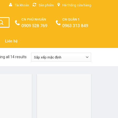
Tài khoản
Sản phẩm
Hệ thống cửa hàng
CN PHÚ NHUẬN
CN QUẬN 1
0909 528 769
0963 313 849
Liên hệ
ng all 14 results