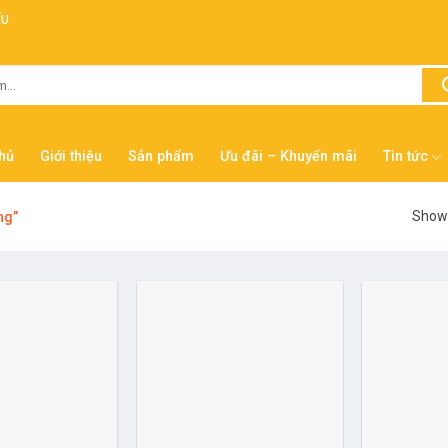
ẾU
hủ
Giới thiệu
Sản phẩm
Ưu đãi – Khuyến mãi
Tin tức
Showi
ng”