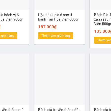
ía bách vị 6
Hộp bánh pía 6 sao 4
Bánh Pía 
uê Viên 900gr
bánh Tân Huê Viên 600gr
xanh sầu 
Viên 500g
₫
187.000
₫
135.000
 giỏ hàng
Thêm vào giỏ hàng
Thêm vào
ruyền thống mè
Bánh pía truyền thống đậu
Bánh pía 