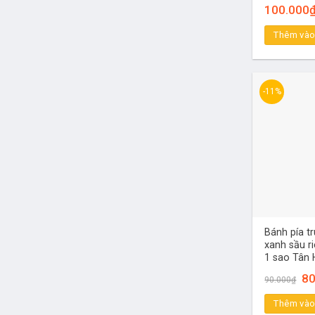
100.000
Thêm vào
-11%
Bánh pía t
xanh sầu r
1 sao Tân 
Gi
80
90.000
₫
gố
là:
Thêm vào
90