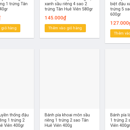
êng 1 trứng Tân
xanh sầu riêng 4 sao 2
biệt đậu x
40gr
trứng Tân Huê Viên 580gr
trứng 5 s
600gr
₫
145.000
₫
127.000
 giỏ hàng
Thêm vào giỏ hàng
Thêm vào
ruyền thống đậu
Bánh pía khoai môn sầu
Bánh pía l
iêng 1 trứng 2
riêng 1 trứng 2 sao Tân
1 trứng 2
ê Viên 400gr
Huê Viên 400g
Viên 400g