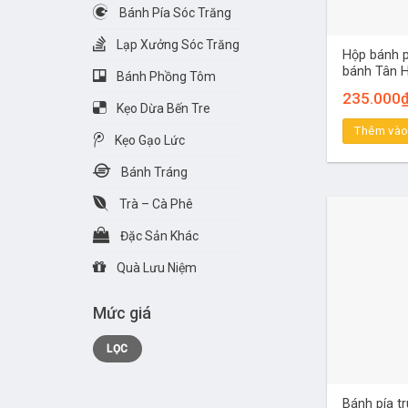
Bánh Pía Sóc Trăng
Lạp Xưởng Sóc Trăng
Hộp bánh p
bánh Tân H
Bánh Phồng Tôm
235.000
Kẹo Dừa Bến Tre
Thêm vào
Kẹo Gạo Lức
Bánh Tráng
Trà – Cà Phê
Đặc Sản Khác
Quà Lưu Niệm
Mức giá
Giá
Giá
LỌC
tối
tối
thiểu
đa
Bánh pía t