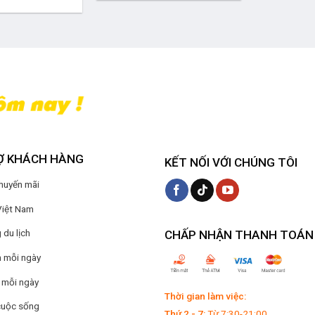
80.000₫.
Ợ KHÁCH HÀNG
KẾT NỐI VỚI CHÚNG TÔI
Khuyến mãi
Việt Nam
du lịch
CHẤP NHẬN THANH TOÁN
 mỗi ngày
 mỗi ngày
Thời gian làm việc:
cuộc sống
Thứ 2 - 7:
Từ 7:30-21:00