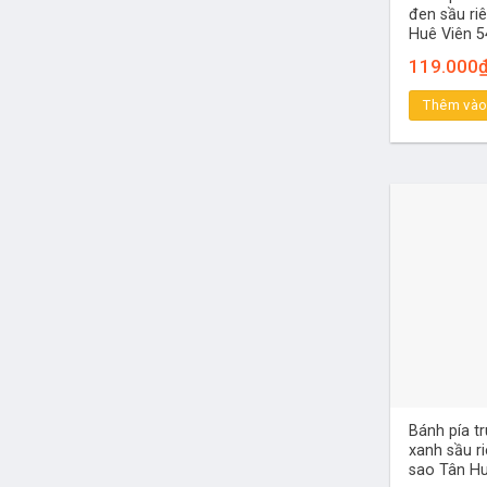
đen sầu ri
Huê Viên 5
119.000
Thêm vào
Bánh pía t
xanh sầu r
sao Tân Hu