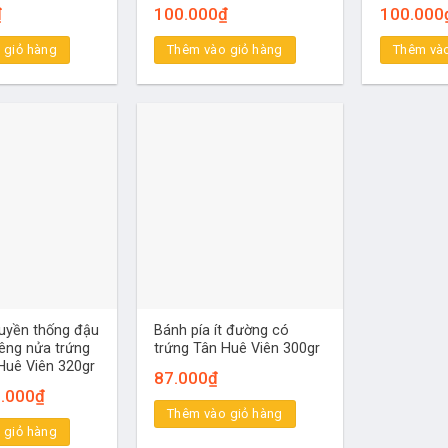
₫
100.000
₫
100.000
 giỏ hàng
Thêm vào giỏ hàng
Thêm vào
ruyền thống đậu
Bánh pía ít đường có
iêng nửa trứng
trứng Tân Huê Viên 300gr
Huê Viên 320gr
87.000
₫
á
Giá
.000
₫
c
hiện
Thêm vào giỏ hàng
tại
 giỏ hàng
.000₫.
là: