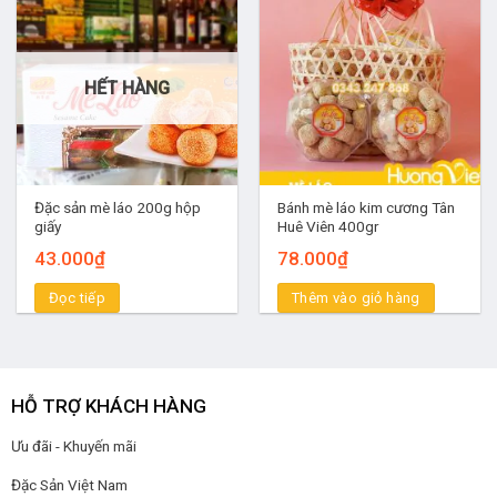
HẾT HÀNG
Đặc sản mè láo 200g hộp
Bánh mè láo kim cương Tân
giấy
Huê Viên 400gr
43.000
₫
78.000
₫
Đọc tiếp
Thêm vào giỏ hàng
HỖ TRỢ KHÁCH HÀNG
Ưu đãi - Khuyến mãi
Đặc Sản Việt Nam