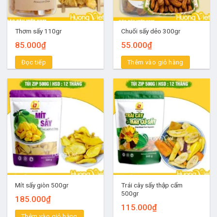
Thơm sấy 110gr
Chuối sấy dẻo 300gr
85.000
₫
55.000
₫
Đọc tiếp
Thêm vào giỏ hàng
Trái cây sấy thập cẩm
Mít sấy giòn 500gr
500gr
185.000
₫
115.000
₫
Thêm vào giỏ hàng