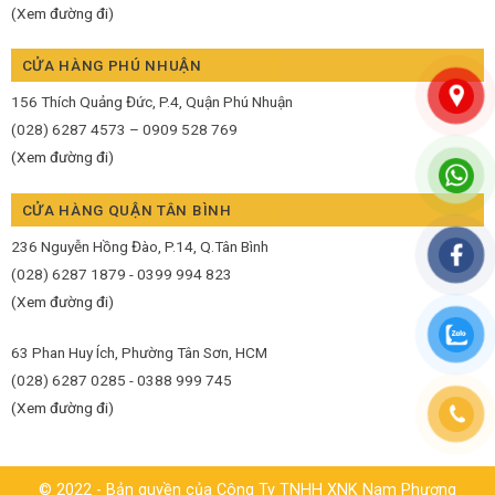
(Xem đường đi)
CỬA HÀNG PHÚ NHUẬN
156 Thích Quảng Đức, P.4, Quận Phú Nhuận
(028) 6287 4573 – 0909 528 769
(Xem đường đi)
CỬA HÀNG QUẬN TÂN BÌNH
236 Nguyễn Hồng Đào, P.14, Q.Tân Bình
(028) 6287 1879 - 0399 994 823
(Xem đường đi)
63 Phan Huy Ích, Phường Tân Sơn, HCM
(028) 6287 0285 - 0388 999 745
(Xem đường đi)
© 2022 - Bản quyền của Công Ty TNHH XNK Nam Phương