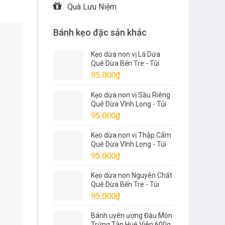
Quà Lưu Niệm
Bánh kẹo đặc sản khác
Kẹo dừa non vị Lá Dứa
Quê Dừa Bến Tre - Túi
500g
95.000
₫
Kẹo dừa non vị Sầu Riêng
Quê Dừa Vĩnh Long - Túi
500g
95.000
₫
Kẹo dừa non vị Thập Cẩm
Quê Dừa Vĩnh Long - Túi
500g
95.000
₫
Kẹo dừa non Nguyên Chất
Quê Dừa Bến Tre - Túi
500g
95.000
₫
Bánh uyên ương Đậu Môn
Trứng Tân Huê Viên 600g