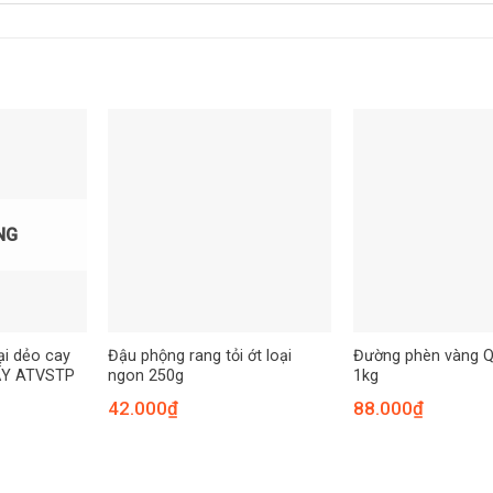
NG
ại dẻo cay
Đậu phộng rang tỏi ớt loại
Đường phèn vàng Q
ẤY ATVSTP
ngon 250g
1kg
42.000
₫
88.000
₫