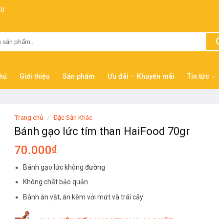
ẾU
hủ
Giới thiệu
Sản phẩm
Ưu đãi – Khuyến mãi
Tin tức
Trang chủ
/
Đặc Sản Khác
Bánh gạo lức tím than HaiFood 70gr
70.000
₫
Bánh gạo lức không đường
Không chất bảo quản
Bánh ăn vặt, ăn kèm với mứt và trái cây