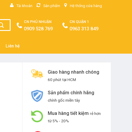
Tài khoản
Sản phẩm
Hệ thống cửa hàng
CN PHÚ NHUẬN
CN QUẬN 1
0909 528 769
0963 313 849
Liên hệ
Giao hàng nhanh chóng
60 phút tại HCM
Sản phẩm chính hãng
chính gốc miền tây
Mua hàng tiết kiệm
rẻ hơn
từ 5% - 20%