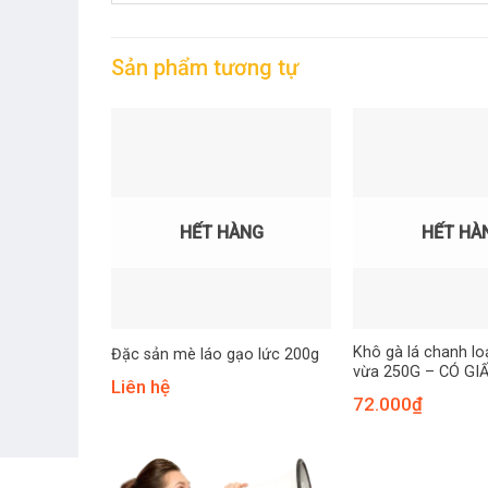
Sản phẩm tương tự
HẾT HÀNG
HẾT HÀ
Khô gà lá chanh lo
Đặc sản mè láo gạo lức 200g
vừa 250G – CÓ GI
Liên hệ
72.000
₫