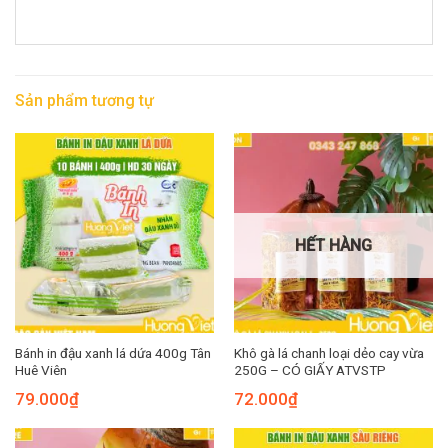
Sản phẩm tương tự
HẾT HÀNG
Bánh in đậu xanh lá dứa 400g Tân
Khô gà lá chanh loại dẻo cay vừa
Huê Viên
250G – CÓ GIẤY ATVSTP
79.000
₫
72.000
₫