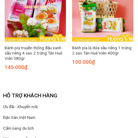
Bánh pía truyền thống đậu xanh
Bánh pía lá dứa sầu riêng 1 trứng
sầu riêng 4 sao 2 trứng Tân Huê
2 sao Tân Huê Viên 400gr
Viên 580gr
100.000
₫
145.000
₫
HỖ TRỢ KHÁCH HÀNG
Ưu đãi - Khuyến mãi
Đặc Sản Việt Nam
Cẩm nang du lịch