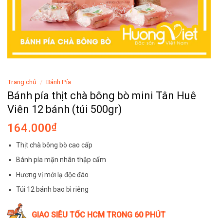
Trang chủ
/
Bánh Pía
Bánh pía thịt chà bông bò mini Tân Huê
Viên 12 bánh (túi 500gr)
164.000
₫
Thịt chà bông bò cao cấp
Bánh pía mặn nhân thập cẩm
Hương vị mới lạ độc đáo
Túi 12 bánh bao bì riêng
GIAO SIÊU TỐC HCM TRONG 60 PHÚT