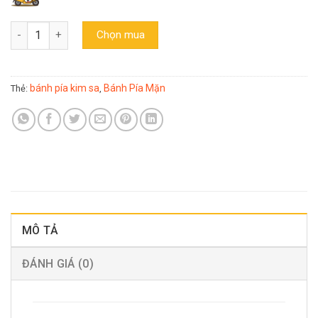
Bánh pía thịt chà bông bò mini Tân Huê Viên 12 bánh (túi 500gr) 
Chọn mua
bánh pía kim sa
Bánh Pía Mặn
Thẻ:
,
MÔ TẢ
ĐÁNH GIÁ (0)