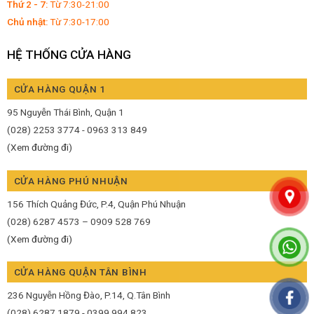
Thứ 2 - 7:
Từ 7:30-21:00
Chủ nhật:
Từ 7:30-17:00
HỆ THỐNG CỬA HÀNG
CỬA HÀNG QUẬN 1
95 Nguyễn Thái Bình, Quận 1
(028) 2253 3774 - 0963 313 849
(Xem đường đi)
CỬA HÀNG PHÚ NHUẬN
156 Thích Quảng Đức, P.4, Quận Phú Nhuận
(028) 6287 4573 – 0909 528 769
(Xem đường đi)
CỬA HÀNG QUẬN TÂN BÌNH
236 Nguyễn Hồng Đào, P.14, Q.Tân Bình
(028) 6287 1879 - 0399 994 823