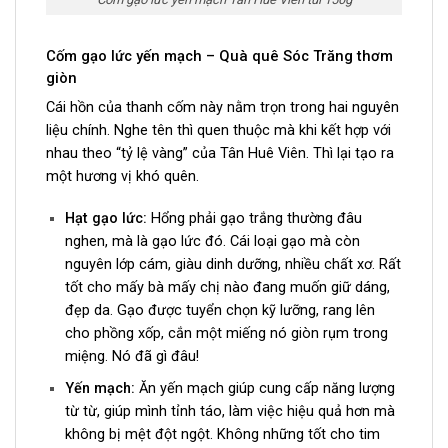
Cốm gạo lức yến mạch – Quà quê Sóc Trăng thơm
giòn
Cái hồn của thanh cốm này nằm trọn trong hai nguyên
liệu chính. Nghe tên thì quen thuộc mà khi kết hợp với
nhau theo “tỷ lệ vàng” của Tân Huê Viên. Thì lại tạo ra
một hương vị khó quên.
Hạt gạo lức:
Hổng phải gạo trắng thường đâu
nghen, mà là gạo lức đó. Cái loại gạo mà còn
nguyên lớp cám, giàu dinh dưỡng, nhiều chất xơ. Rất
tốt cho mấy bà mấy chị nào đang muốn giữ dáng,
đẹp da. Gạo được tuyển chọn kỹ lưỡng, rang lên
cho phồng xốp, cắn một miếng nó giòn rụm trong
miệng. Nó đã gì đâu!
Yến mạch:
Ăn yến mạch giúp cung cấp năng lượng
từ từ, giúp mình tỉnh táo, làm việc hiệu quả hơn mà
không bị mệt đột ngột. Không những tốt cho tim