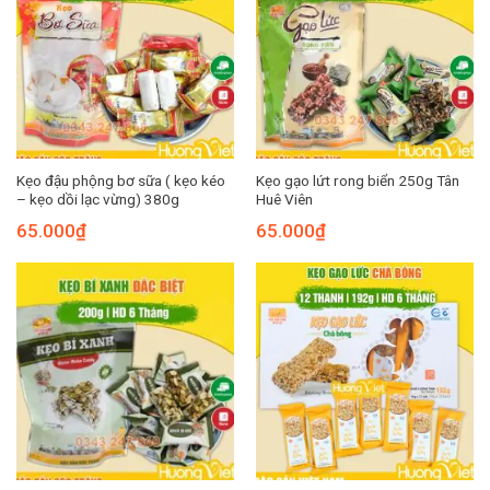
Kẹo đậu phộng bơ sữa ( kẹo kéo
Kẹo gạo lứt rong biển 250g Tân
– kẹo dồi lạc vừng) 380g
Huê Viên
65.000
₫
65.000
₫