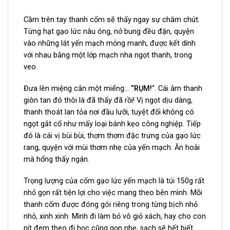
Cầm trên tay thanh cốm sẽ thấy ngay sự chăm chút.
Từng hạt gạo lức nâu óng, nở bung đều đặn, quyện
vào những lát yến mạch mỏng manh, được kết dính
với nhau bằng một lớp mạch nha ngọt thanh, trong
veo.
Đưa lên miệng cắn một miếng…
“RỤM!
“. Cái âm thanh
giòn tan đó thôi là đã thấy đã rồi! Vị ngọt dịu dàng,
thanh thoát lan tỏa nơi đầu lưỡi, tuyệt đối không có
ngọt gắt cổ như mấy loại bánh kẹo công nghiệp. Tiếp
đó là cái vị bùi bùi, thơm thơm đặc trưng của gạo lức
rang, quyện với mùi thơm nhẹ của yến mạch. Ăn hoài
mà hổng thấy ngán.
Trọng lượng của cốm gạo lức yến mạch là túi 150g rất
nhỏ gọn rất tiện lợi cho việc mang theo bên mình. Mỗi
thanh cốm được đóng gói riêng trong từng bịch nhỏ
nhỏ, xinh xinh. Mình đi làm bỏ vô giỏ xách, hay cho con
nít đem theo đi học cũng gọn nhẹ, sạch sẽ hết biết.