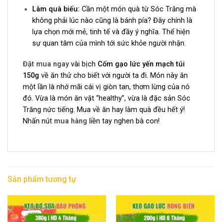
Làm quà biếu:
Cần một món quà từ Sóc Trăng mà
không phải lúc nào cũng là bánh pía? Đây chính là
lựa chọn mới mẻ, tinh tế và đầy ý nghĩa. Thể hiện
sự quan tâm của mình tới sức khỏe người nhận.
Đặt mua ngay
vài bịch
Cốm gạo lức yến mạch túi
150g
về ăn thử cho biết với người ta đi. Món này ăn
một lần là nhớ mãi cái vị giòn tan, thơm lừng của nó
đó. Vừa là món ăn vặt “healthy”, vừa là đặc sản Sóc
Trăng nức tiếng. Mua về ăn hay làm quà đều hết ý!
Nhấn nút
mua hàng
liền tay nghen bà con!
Sản phẩm tương tự