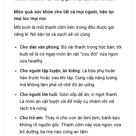
Món quà sức khỏe cho tất cả mọi người, tiện lợi
mọi lúc mọi nơi
Mỗi bịch là mỗi thanh cốm bên trong đều được gói
riêng lẻ. Nó tiện lợi và sạch sẽ vô cùng.
Cho dân văn phòng:
Bỏ vài thanh trong hộc bàn, tới
buổi xế là có ngay món ăn vặt “cứu đói” vừa ngon
vừa healthy.
Cho người tập luyện, ăn kiêng:
Là bữa phụ hoàn
hảo trước hoặc sau khi tập. Cung cấp năng lượng
mà không làm phá vỡ chế độ ăn uống.
Cho người lớn tuổi:
Giòn xốp dễ ăn, vị ngọt thanh.
Là món ăn vặt tuyệt vời để mấy cụ nhâm nhi với
tách trà nóng.
Cho trẻ em:
Thay vì cho con ăn bim bim, bánh kẹo
không rõ nguồn gốc. Thanh cốm này vừa ngon, vừa
bổ dưỡng, ba mẹ nào cũng an tâm.