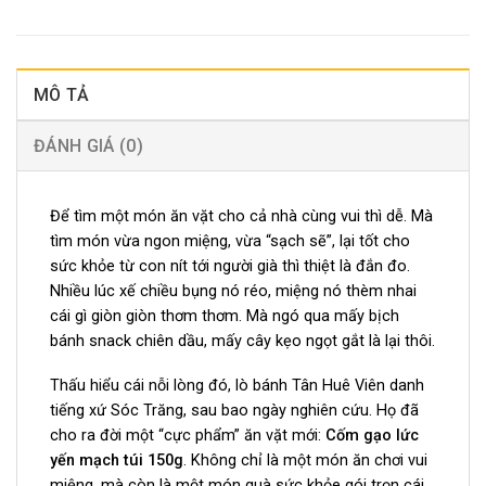
MÔ TẢ
ĐÁNH GIÁ (0)
Để tìm một món ăn vặt cho cả nhà cùng vui thì dễ. Mà
tìm món vừa ngon miệng, vừa “sạch sẽ”, lại tốt cho
sức khỏe từ con nít tới người già thì thiệt là đắn đo.
Nhiều lúc xế chiều bụng nó réo, miệng nó thèm nhai
cái gì giòn giòn thơm thơm. Mà ngó qua mấy bịch
bánh snack chiên dầu, mấy cây kẹo ngọt gắt là lại thôi.
Thấu hiểu cái nỗi lòng đó, lò bánh Tân Huê Viên danh
tiếng xứ Sóc Trăng, sau bao ngày nghiên cứu. Họ đã
cho ra đời một “cực phẩm” ăn vặt mới:
Cốm gạo lức
yến mạch túi 150g
. Không chỉ là một món ăn chơi vui
miệng, mà còn là một món quà sức khỏe gói trọn cái