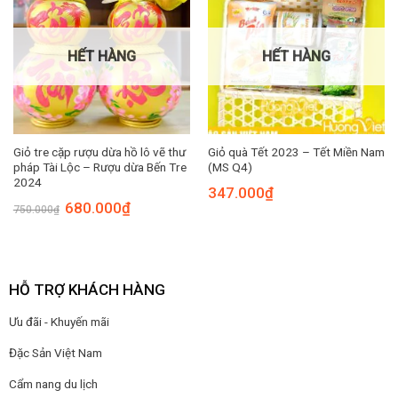
HẾT HÀNG
HẾT HÀNG
Giỏ tre cặp rượu dừa hồ lô vẽ thư
Giỏ quà Tết 2023 – Tết Miền Nam
pháp Tài Lộc – Rượu dừa Bến Tre
(MS Q4)
2024
347.000
₫
Giá
Giá
680.000
₫
750.000
₫
gốc
hiện
là:
tại
750.000₫.
là:
680.000₫.
HỖ TRỢ KHÁCH HÀNG
Ưu đãi - Khuyến mãi
Đặc Sản Việt Nam
Cẩm nang du lịch