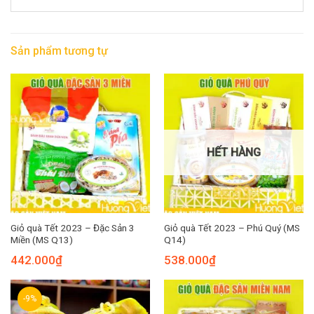
Sản phẩm tương tự
HẾT HÀNG
Giỏ quà Tết 2023 – Đặc Sản 3
Giỏ quà Tết 2023 – Phú Quý (MS
Miền (MS Q13)
Q14)
442.000
₫
538.000
₫
-9%