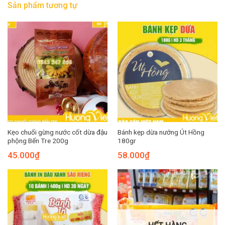
Sản phẩm tương tự
Kẹo chuối gừng nước cốt dừa đậu
Bánh kẹp dừa nướng Út Hồng
phộng Bến Tre 200g
180gr
45.000
₫
58.000
₫