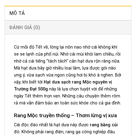
MÔ TẢ
ĐÁNH GIÁ (0)
Cứ mỗi độ Tết về, lòng lại nôn nao nhớ cái không khí
se se lạnh của phố núi. Nhớ cái mùi khói lam chiều, rồi
nhớ cả cái tiếng “tách tách” cắn hạt dưa rộn ràng nữa.
Mà hạt dưa bây giờ nhiều loại lắm, lựa được gói nào
ưng ý, vừa sạch vừa ngon cũng hơi bị khó à nghen. Bởi
vậy, khi biết tới
Hạt dưa sạch rang Mộc nguyên vị
Trường Đạt 500g
này là lựa chọn tuyệt vời để những
ngày Tết thêm trọn vẹn. Những câu chuyện thêm rôm
rả mà vẫn đảm bảo an toàn sức khỏe cho cả gia đình.
Rang Mộc truyền thống – Thơm lừng vị xưa
Cái độc đáo nhất là hạt dưa này được
rang bằng củi
đó. Không phải rang điện, rang ga công nghiệp đâu.