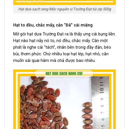
Hạt dưa sạch rang Mộc nguyên vị Trường Đạt túi zip 500g
Hạt to đều, chắc mẩy, cắn “Đã” cái miệng
Mở gói hạt dưa Trường Đạt ra là thấy ưng cái bụng liền.
Hạt nào hạt nấy nó to, nó đều, chắc mẩy. Cắn một
phát là nghe cái “tách”, nhân bên trong đầy đặn, béo
bùi, thơm phức. Chứ nhiều loại hạt lép, hạt nhỏ, cắn
muốn sái quai hàm mà chả được bao nhiêu.