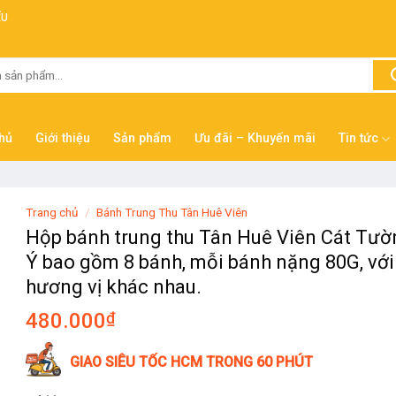
ẾU
hủ
Giới thiệu
Sản phẩm
Ưu đãi – Khuyến mãi
Tin tức
Trang chủ
/
Bánh Trung Thu Tân Huê Viên
Hộp bánh trung thu Tân Huê Viên Cát Tư
Ý bao gồm 8 bánh, mỗi bánh nặng 80G, với
hương vị khác nhau.
480.000
₫
GIAO SIÊU TỐC HCM TRONG 60 PHÚT