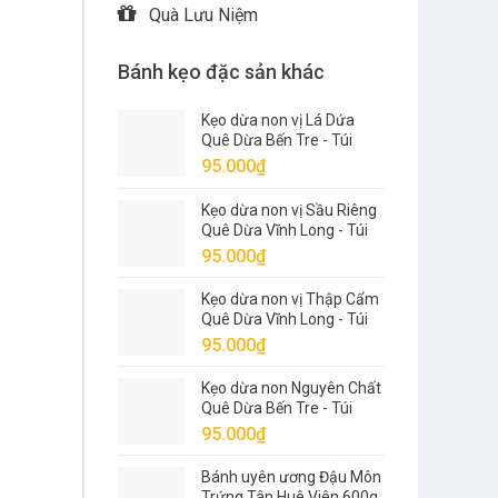
Quà Lưu Niệm
Bánh kẹo đặc sản khác
Kẹo dừa non vị Lá Dứa
Quê Dừa Bến Tre - Túi
500g
95.000
₫
Kẹo dừa non vị Sầu Riêng
Quê Dừa Vĩnh Long - Túi
500g
95.000
₫
Kẹo dừa non vị Thập Cẩm
Quê Dừa Vĩnh Long - Túi
500g
95.000
₫
Kẹo dừa non Nguyên Chất
Quê Dừa Bến Tre - Túi
500g
95.000
₫
Bánh uyên ương Đậu Môn
Trứng Tân Huê Viên 600g