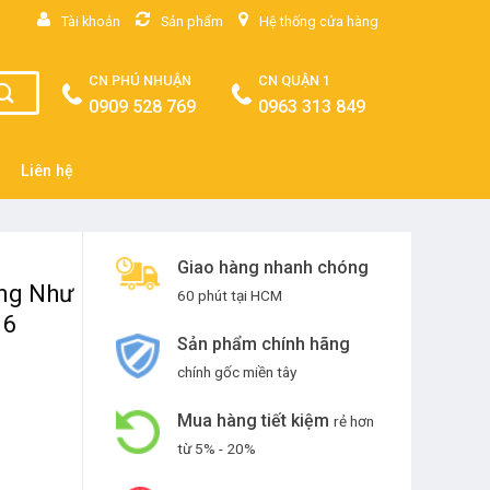
Tài khoản
Sản phẩm
Hệ thống cửa hàng
CN PHÚ NHUẬN
CN QUẬN 1
0909 528 769
0963 313 849
Liên hệ
Giao hàng nhanh chóng
ờng Như
60 phút tại HCM
 6
Sản phẩm chính hãng
chính gốc miền tây
Mua hàng tiết kiệm
rẻ hơn
từ 5% - 20%