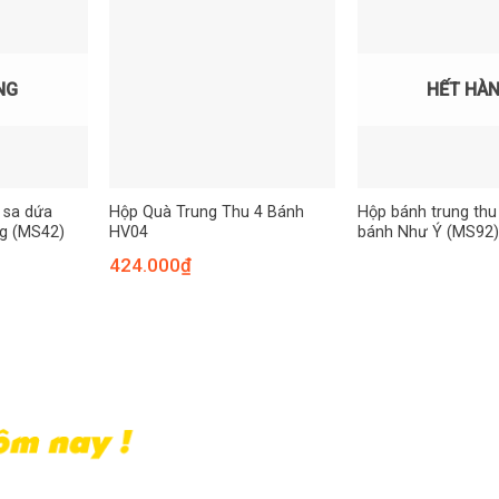
NG
HẾT HÀ
 sa dứa
Hộp Quà Trung Thu 4 Bánh
Hộp bánh trung thu
0g (MS42)
HV04
bánh Như Ý (MS92)
424.000
₫