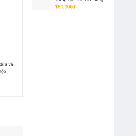
(Vị Mới)
150.000
₫
 dứa và
hộp