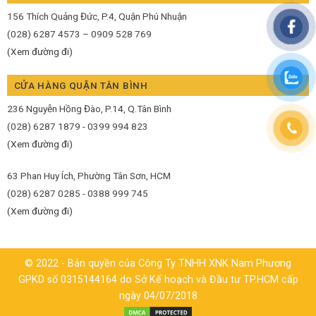
156 Thích Quảng Đức, P.4, Quận Phú Nhuận
(028) 6287 4573 – 0909 528 769
(Xem đường đi)
CỬA HÀNG QUẬN TÂN BÌNH
236 Nguyễn Hồng Đào, P.14, Q.Tân Bình
(028) 6287 1879 - 0399 994 823
(Xem đường đi)
63 Phan Huy Ích, Phường Tân Sơn, HCM
(028) 6287 0285 - 0388 999 745
(Xem đường đi)
© 2022 - Bản quyền của Công Ty TNHH XNK Nam Phương
GPKD số 0315144164 do Sở Kế hoạch và Đầu tư TP.HCM cấp
ngày 04/07/2018