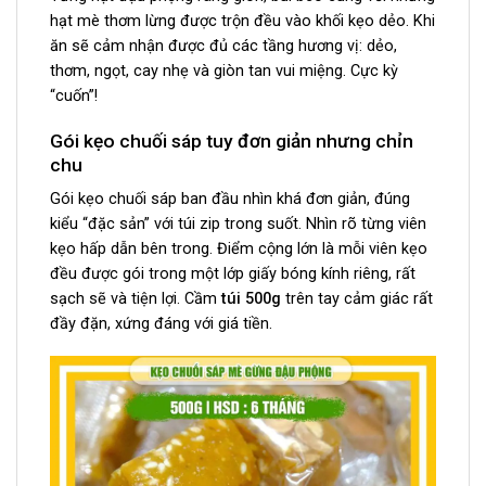
hạt mè thơm lừng được trộn đều vào khối kẹo dẻo. Khi
ăn sẽ cảm nhận được đủ các tầng hương vị: dẻo,
thơm, ngọt, cay nhẹ và giòn tan vui miệng.
Cực kỳ
“cuốn”!
Gói kẹo chuối sáp tuy đơn giản nhưng chỉn
chu
Gói kẹo chuối sáp ban đầu nhìn khá đơn giản, đúng
kiểu “đặc sản” với túi zip trong suốt. Nhìn rõ từng viên
kẹo hấp dẫn bên trong. Điểm cộng lớn là mỗi viên kẹo
đều được gói trong một lớp giấy bóng kính riêng, rất
sạch sẽ và tiện lợi. Cầm
túi 500g
trên tay cảm giác rất
đầy đặn, xứng đáng với giá tiền.