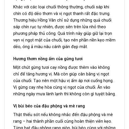
Khác với các loại chuối thông thường, chuối sáp khi
chín có độ dẻo thơm và vị ngọt thanh rất đặc trưng.
Thương hiệu Hồng Vân chỉ sử dụng những quả chuối
sáp chín rục tự nhiên, được sên trên lửa nhỏ theo
phương pháp thủ công. Quá trình này giúp giữ lại trọn
vẹn vị ngọt mật của chuối, tạo nên phần nền kẹo mềm
dẻo, óng ả màu nâu cánh gián đẹp mắt.
Hương thơm nồng ấm của gừng tươi
Một chút gừng tươi cay nồng được thêm vào không
chỉ để tăng hương vị. Mà còn giúp cân bằng vị ngọt
của chuối. Tạo nên một hậu vị ấm áp nơi cuống họng.
Vị gừng cay nhẹ hòa cùng vị ngọt của chuối. Ăn vào
những ngày mưa lành lạnh thì không còn gì tuyệt bằng.
Vị bùi béo của đậu phộng và mè rang
Thật thiếu sót nếu không nhắc đến đậu phộng và mè
rang – hai thành phần cuối cùng hoàn thiện viên kẹo.
Từng hạt đậu phộng rang giòn, bùi béo cùng với những