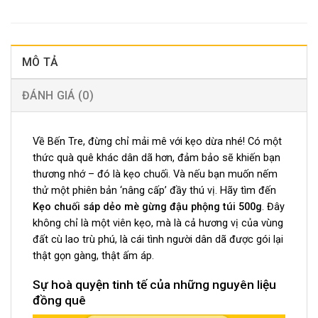
MÔ TẢ
ĐÁNH GIÁ (0)
Về Bến Tre, đừng chỉ mải mê với kẹo dừa nhé! Có một
thức quà quê khác dân dã hơn, đảm bảo sẽ khiến bạn
thương nhớ – đó là kẹo chuối. Và nếu bạn muốn nếm
thử một phiên bản ‘nâng cấp’ đầy thú vị. Hãy tìm đến
Kẹo chuối sáp dẻo mè gừng đậu phộng túi 500g
. Đây
không chỉ là một viên kẹo, mà là cả hương vị của vùng
đất cù lao trù phú, là cái tình người dân dã được gói lại
thật gọn gàng, thật ấm áp.
Sự hoà quyện tinh tế của những nguyên liệu
đồng quê