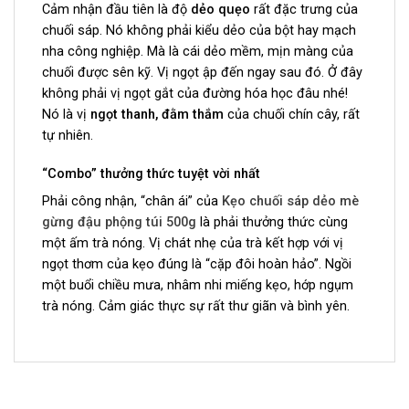
Cảm nhận đầu tiên là độ
dẻo quẹo
rất đặc trưng của
chuối sáp. Nó không phải kiểu dẻo của bột hay mạch
nha công nghiệp. Mà là cái dẻo mềm, mịn màng của
chuối được sên kỹ.
Vị ngọt ập đến ngay sau đó. Ở đây
không phải vị ngọt gắt của đường hóa học đâu nhé!
Nó là vị
ngọt thanh, đằm thắm
của chuối chín cây, rất
tự nhiên.
“Combo” thưởng thức tuyệt vời nhất
Phải công nhận, “chân ái” của
Kẹo chuối sáp dẻo mè
gừng đậu phộng túi 500g
là phải thưởng thức cùng
một ấm trà nóng. Vị chát nhẹ của trà kết hợp với vị
ngọt thơm của kẹo đúng là “cặp đôi hoàn hảo”. Ngồi
một buổi chiều mưa, nhâm nhi miếng kẹo, hớp ngụm
trà nóng. Cảm giác thực sự rất thư giãn và bình yên.