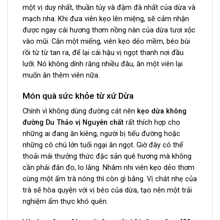
một vị duy nhất, thuần túy và đậm đà nhất của dừa và
mạch nha. Khi đưa viên kẹo lên miệng, sẽ cảm nhận
được ngay cái hương thơm nồng nàn của dừa tươi xộc
vào mũi. Cắn một miếng, viên kẹo dẻo mềm, béo bùi
rồi từ từ tan ra, để lại cái hậu vị ngọt thanh nơi đầu
lưỡi. Nó không dính răng nhiều đâu, ăn một viên lại
muốn ăn thêm viên nữa.
Món quà sức khỏe từ xứ Dừa
Chính vì không dùng đường cát nên
kẹo dừa không
đường Du Thảo vị Nguyên chất
rất thích hợp cho
những ai đang ăn kiêng, người bị tiểu đường hoặc
những cô chú lớn tuổi ngại ăn ngọt. Giờ đây có thể
thoải mái thưởng thức đặc sản quê hương mà không
cần phải đắn đo, lo lắng. Nhâm nhi viên kẹo dẻo thơm
cùng một ấm trà nóng thì còn gì bằng. Vị chát nhẹ của
trà sẽ hòa quyện với vị béo của dừa, tạo nên một trải
nghiệm ẩm thực khó quên.