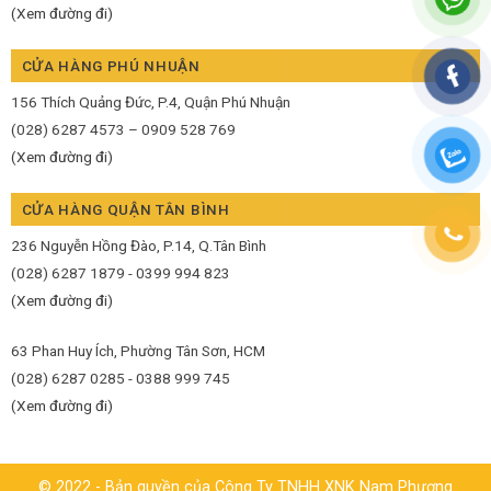
(Xem đường đi)
CỬA HÀNG PHÚ NHUẬN
156 Thích Quảng Đức, P.4, Quận Phú Nhuận
(028) 6287 4573 – 0909 528 769
(Xem đường đi)
CỬA HÀNG QUẬN TÂN BÌNH
236 Nguyễn Hồng Đào, P.14, Q.Tân Bình
(028) 6287 1879 - 0399 994 823
(Xem đường đi)
63 Phan Huy Ích, Phường Tân Sơn, HCM
(028) 6287 0285 - 0388 999 745
(Xem đường đi)
© 2022 - Bản quyền của Công Ty TNHH XNK Nam Phương