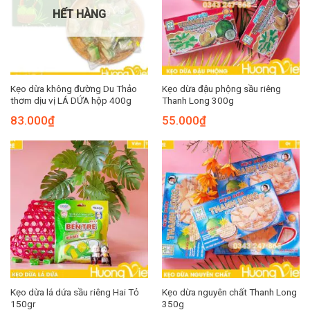
HẾT HÀNG
Kẹo dừa không đường Du Thảo
Kẹo dừa đậu phộng sầu riêng
thơm dịu vị LÁ DỨA hộp 400g
Thanh Long 300g
83.000
₫
55.000
₫
Kẹo dừa lá dứa sầu riêng Hai Tỏ
Kẹo dừa nguyên chất Thanh Long
150gr
350g