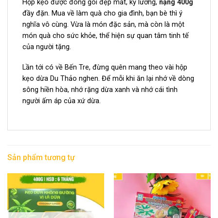
Hộp kẹo được đóng gói đẹp mắt, kỹ lưỡng,
nặng 400g
đầy đặn. Mua về làm quà cho gia đình, bạn bè thì ý
nghĩa vô cùng. Vừa là món đặc sản, mà còn là một
món quà cho sức khỏe, thể hiện sự quan tâm tinh tế
của người tặng.
Lần tới có về Bến Tre, đừng quên mang theo vài hộp
kẹo dừa Du Thảo nghen. Để mỗi khi ăn lại nhớ về dòng
sông hiền hòa, nhớ rặng dừa xanh và nhớ cái tình
người ấm áp của xứ dừa.
Sản phẩm tương tự