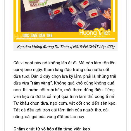
Kẹo dừa không đường Du Thảo vị NGUYÊN CHẤT hộp 400g
Cái vị ngọt này nó không lấn át đi. Mà còn làm tôn lên
cái vị béo ngậy, thơm lừng đặc trưng của nước cốt
dừa tươi. Dân ở đây chọn lựa kỹ lắm, phải là những trái
dừa vừa
“rám vàng”
. Không quá khô cũng không quá
non, thì nước cốt mới béo, mới thơm đúng điệu. Từng
viên kẹo ra đời là cả một quá trình làm thủ công tỉ mỉ.
Từ khâu chọn dừa, nạo cơm, vắt cốt cho đến sên kẹo.
Tất cả đều gói trọn cái tâm tình của người thợ, cái
nắng, cái gió của vùng đất cù lao này.
Chăm chút từ vỏ hộp đến từng viên kẹo