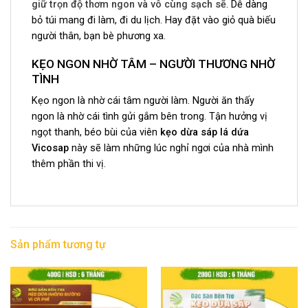
giữ trọn độ thơm ngon và vô cùng sạch sẽ
. Dễ dàng
bỏ túi mang đi làm, đi du lịch. Hay đặt vào giỏ quà biếu
người thân, bạn bè phương xa.
KẸO NGON NHỜ TÂM – NGƯỜI THƯƠNG NHỜ
TÌNH
Kẹo ngon là nhờ cái tâm người làm. Người ăn thấy
ngon là nhờ cái tình gửi gắm bên trong. Tận hưởng vị
ngọt thanh, béo bùi của viên
kẹo dừa sáp lá dứa
Vicosap
này sẽ làm những lúc nghỉ ngơi của nhà mình
thêm phần thi vị.
Sản phẩm tương tự