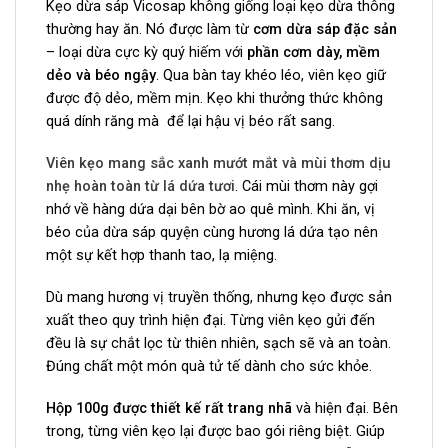
Kẹo dừa sáp Vicosap không giống loại kẹo dừa thông
thường hay ăn. Nó được làm từ
cơm dừa sáp đặc sản
– loại dừa cực kỳ quý hiếm với
phần cơm dày, mềm
dẻo và béo ngậy
. Qua bàn tay khéo léo, viên kẹo giữ
được độ dẻo, mềm mịn. Kẹo khi thưởng thức không
quá dính răng mà để lại hậu vị béo rất sang.
Viên kẹo mang sắc xanh mướt mắt và mùi thơm dịu
nhẹ hoàn toàn từ lá dứa tươi
. Cái mùi thơm này gợi
nhớ về hàng dứa dại bên bờ ao quê mình. Khi ăn, vị
béo của dừa sáp quyện cùng hương lá dứa tạo nên
một sự kết hợp thanh tao, lạ miệng.
Dù mang hương vị truyền thống, nhưng kẹo được sản
xuất theo quy trình hiện đại. Từng viên kẹo gửi đến
đều là sự chắt lọc từ thiên nhiên, sạch sẽ và an toàn.
Đúng chất một món quà tử tế dành cho sức khỏe.
Hộp 100g được thiết kế rất trang nhã
và hiện đại. Bên
trong, từng viên kẹo lại được bao gói riêng biệt. Giúp