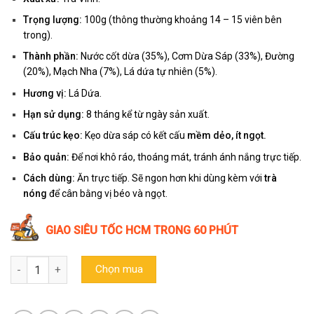
Trọng lượng:
100g (thông thường khoảng 14 – 15 viên bên
trong).
Thành phần:
Nước cốt dừa (35%), Cơm Dừa Sáp (33%), Đường
(20%), Mạch Nha (7%), Lá dứa tự nhiên (5%).
Hương vị:
Lá Dứa.
Hạn sử dụng:
8 tháng kể từ ngày sản xuất.
Cấu trúc kẹo:
Kẹo dừa sáp có kết cấu
mềm dẻo, ít ngọt.
Bảo quản:
Để nơi khô ráo, thoáng mát, tránh ánh nắng trực tiếp.
Cách dùng:
Ăn trực tiếp. Sẽ ngon hơn khi dùng kèm với
trà
nóng
để cân bằng vị béo và ngọt.
GIAO SIÊU TỐC HCM TRONG 60 PHÚT
Kẹo dừa sáp lá dứa Vicosap (Hộp 100g) - Đặc sản Trà Vinh số lư
Chọn mua