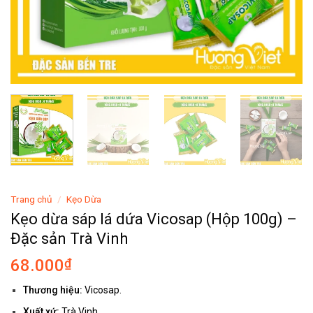
Trang chủ
/
Kẹo Dừa
Kẹo dừa sáp lá dứa Vicosap (Hộp 100g) –
Đặc sản Trà Vinh
68.000
₫
Thương hiệu:
Vicosap.
Xuất xứ:
Trà Vinh.