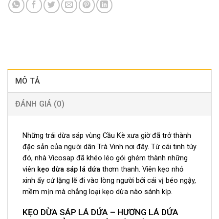
MÔ TẢ
ĐÁNH GIÁ (0)
Những trái dừa sáp vùng Cầu Kè xưa giờ đã trở thành
đặc sản của người dân Trà Vinh nơi đây. Từ cái tinh túy
đó, nhà Vicosap đã khéo léo gói ghém thành những
viên
kẹo dừa sáp lá dứa
thơm thanh. Viên kẹo nhỏ
xinh ấy cứ lặng lẽ đi vào lòng người bởi cái vị béo ngậy,
mềm mịn mà chẳng loại kẹo dừa nào sánh kịp.
KẸO DỪA SÁP LÁ DỨA – HƯƠNG LÁ DỨA