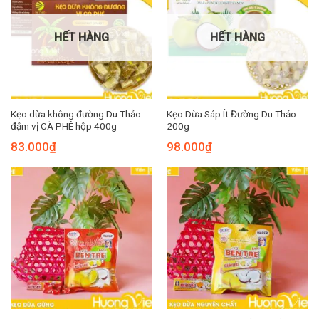
HẾT HÀNG
HẾT HÀNG
Kẹo dừa không đường Du Thảo
Kẹo Dừa Sáp Ít Đường Du Thảo
đậm vị CÀ PHÊ hộp 400g
200g
83.000
₫
98.000
₫