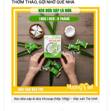
THƠM THẢO, GỢI NHỚ QUÊ NHÀ
Kẹo dừa sáp lá dứa Vicosap (Hộp 100g) – Đặc sản Trà Vinh