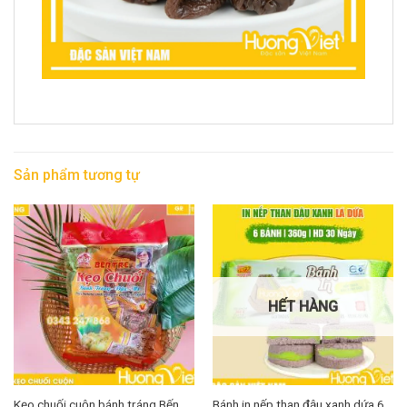
Sản phẩm tương tự
HẾT HÀNG
Kẹo chuối cuộn bánh tráng Bến
Bánh in nếp than đậu xanh dứa 6