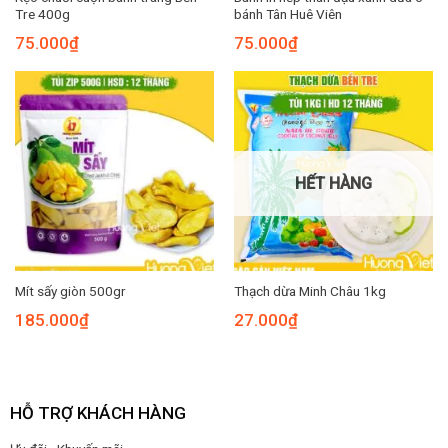
Tre 400g
bánh Tân Huê Viên
75.000
₫
75.000
₫
HẾT HÀNG
Mít sấy giòn 500gr
Thạch dừa Minh Châu 1kg
185.000
₫
27.000
₫
HỖ TRỢ KHÁCH HÀNG