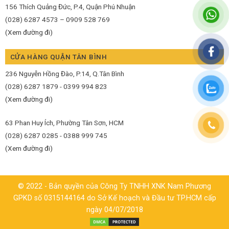
156 Thích Quảng Đức, P.4, Quận Phú Nhuận
(028) 6287 4573 – 0909 528 769
(Xem đường đi)
CỬA HÀNG QUẬN TÂN BÌNH
236 Nguyễn Hồng Đào, P.14, Q.Tân Bình
(028) 6287 1879 - 0399 994 823
(Xem đường đi)
63 Phan Huy Ích, Phường Tân Sơn, HCM
(028) 6287 0285 - 0388 999 745
(Xem đường đi)
© 2022 - Bản quyền của Công Ty TNHH XNK Nam Phương
GPKD số 0315144164 do Sở Kế hoạch và Đầu tư TP.HCM cấp
ngày 04/07/2018