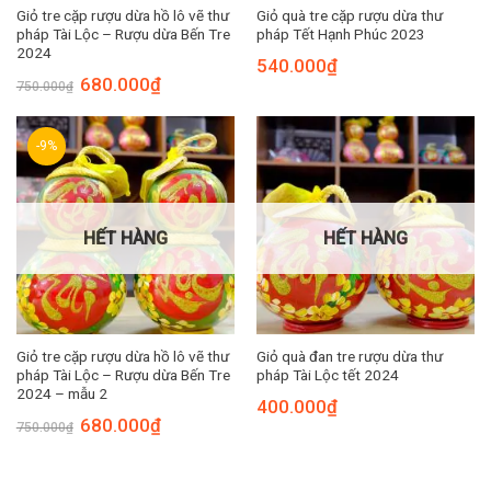
Giỏ tre cặp rượu dừa hồ lô vẽ thư
Giỏ quà tre cặp rượu dừa thư
pháp Tài Lộc – Rượu dừa Bến Tre
pháp Tết Hạnh Phúc 2023
2024
540.000
₫
Giá
Giá
680.000
₫
750.000
₫
gốc
hiện
là:
tại
750.000₫.
là:
680.000₫.
-9%
HẾT HÀNG
HẾT HÀNG
Giỏ tre cặp rượu dừa hồ lô vẽ thư
Giỏ quà đan tre rượu dừa thư
pháp Tài Lộc – Rượu dừa Bến Tre
pháp Tài Lộc tết 2024
2024 – mẫu 2
400.000
₫
Giá
Giá
680.000
₫
750.000
₫
gốc
hiện
là:
tại
750.000₫.
là:
680.000₫.