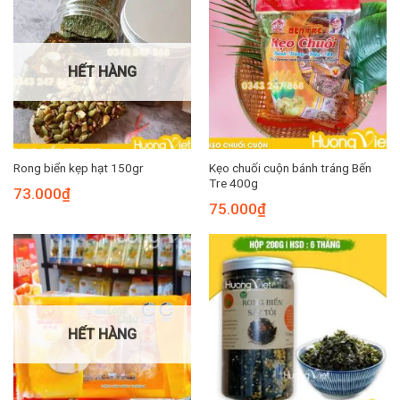
HẾT HÀNG
Kẹo chuối cuộn bánh tráng Bến
Rong biển kẹp hạt 150gr
Tre 400g
73.000
₫
75.000
₫
HẾT HÀNG