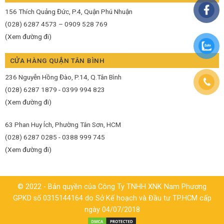
156 Thích Quảng Đức, P.4, Quận Phú Nhuận
(028) 6287 4573 – 0909 528 769
(Xem đường đi)
CỬA HÀNG QUẬN TÂN BÌNH
236 Nguyễn Hồng Đào, P.14, Q.Tân Bình
(028) 6287 1879 - 0399 994 823
(Xem đường đi)
63 Phan Huy Ích, Phường Tân Sơn, HCM
(028) 6287 0285 - 0388 999 745
(Xem đường đi)
© 2022 - Bản quyền của Công Ty TNHH XNK Nam Phương
GPKD số 0315144164 do Sở Kế hoạch và Đầu tư TP.HCM cấp
ngày 04/07/2018