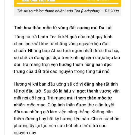
Trà Atiso túi lọc thanh nhiệt Lado Tea (Ladophar) – Túi 200g
Tinh hoa thảo mộc từ vùng đất sương mù Đà Lạt
Từng túi trà
Lado Tea
là kết quả của một quy trình
chọn lọc khắt khe từ những vùng nguyên liệu đạt
chuẩn. Những
búp Atiso tươi ngon
nhất được thu hái,
sơ chế và đóng gói dựa trên kinh nghiệm dược liệu lâu
đời. Trà mang trọn vẹn
hương thơm nồng nàn đặc
trưng
của đất trời cao nguyên trong từng túi nhỏ.
Hương vị khi ban đầu uống sẽ có
vị đắng nhẹ
rất tinh
tế nơi đầu lưỡi. Sau đó là
hậu vị ngọt thanh
vương vấn
mãi nơi cổ họng. Trà mang
mùi thơm thảo mộc tự
nhiên
, mộc mạc. Giúp tinh thần được thư giãn tuyệt
đối sau những giờ làm việc căng thẳng. Không cần
thêm đường hay bất kỳ hương liệu nào. Chính sự chân
phương ấy lại tạo nên sức hút cho thức trà cao
nguyên này.