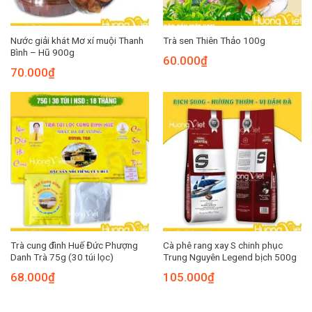
Nước giải khát Mơ xí muội Thanh
Trà sen Thiên Thảo 100g
Bình – Hũ 900g
60.000
₫
70.000
₫
Trà cung đình Huế Đức Phượng
Cà phê rang xay S chinh phục
Danh Trà 75g (30 túi lọc)
Trung Nguyên Legend bịch 500g
68.000
₫
105.000
₫