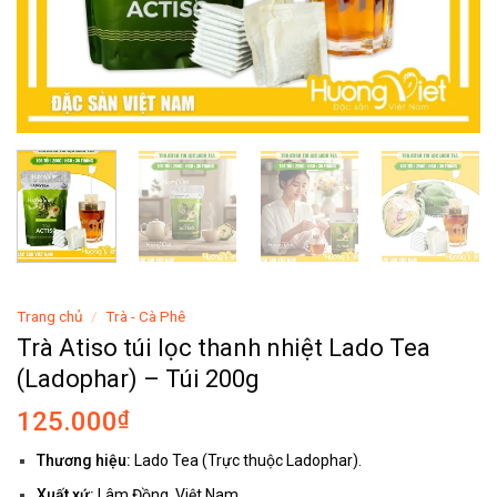
Trang chủ
/
Trà - Cà Phê
Trà Atiso túi lọc thanh nhiệt Lado Tea
(Ladophar) – Túi 200g
125.000
₫
Thương hiệu:
Lado Tea (Trực thuộc Ladophar).
Xuất xứ:
Lâm Đồng, Việt Nam.