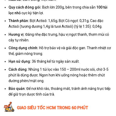
Quy cách đóng gói:
Bịch lớn 200g, bên trong chia sẵn
100 túi
lọc nhỏ
cực kỳ tiện lợi.
Thành phần:
Bột Actisô: 1,65g; Bột Cỏ ngọt: 0,31g; Cao đặc
Actisô (tương đương 1,4g lá tươi Actisô) (tỷ lệ 1:35): 0,04g.
Hương vị:
Đắng nhẹ đặc trưng, hậu vị ngọt thanh, thơm mùi cỏ
cây tự nhiên.
Công dụng chính:
Hỗ trợ bảo vệ và giải độc gan. Thanh nhiệt cơ
thể, giảm nóng trong.
Hạn sử dụng:
36 tháng kể từ ngày sản xuất.
Cách dùng:
Nhúng 1 túi lọc vào 150 – 200ml nước sôi, chờ 3-5
phút là dùng được. Ngon hơn khi uống nóng hoặc thêm chút
đường phèn/mật ong.
Bảo quản:
Để nơi khô ráo, thoáng mát, tránh ánh nắng trực tiếp
để giữ trọn dược tính của trà.
GIAO SIÊU TỐC HCM TRONG 60 PHÚT