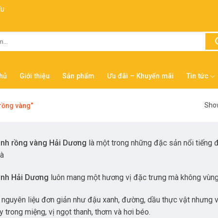
ẾU
hủ
Giới thiệu
Sản phẩm
Ưu đãi – Khuyến mãi
Tin tức
Show
rồng vàng”
anh rồng vàng Hải Dương
là một trong những đặc sản nổi tiếng đ
đà
anh Hải Dương
luôn mang một hương vị đặc trưng mà không vùng
 nguyên liệu đơn giản như đậu xanh, đường, dầu thực vật nhưng vớ
 trong miệng, vị ngọt thanh, thơm và hơi béo.