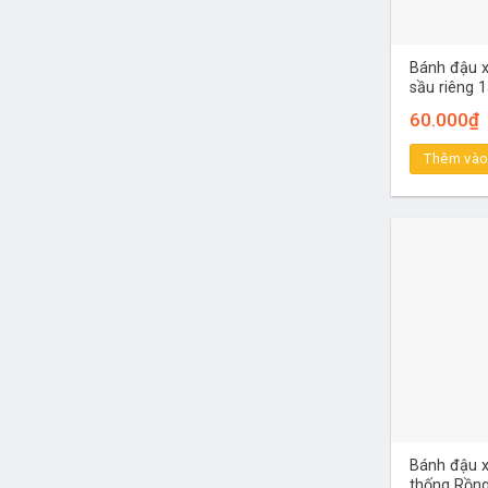
Bánh đậu 
sầu riêng 
60.000
₫
Thêm vào
Bánh đậu x
thống Rồn