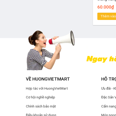
60.000
₫
Thêm vào
VỀ HUONGVIETMART
HỖ TR
Hợp tác với HuongVietMart
Ưu đãi - 
Cơ hội nghề nghiệp
Đặc Sản 
Chính sách bảo mật
Cẩm nang 
Điều khoản sử dụng
Món ngon