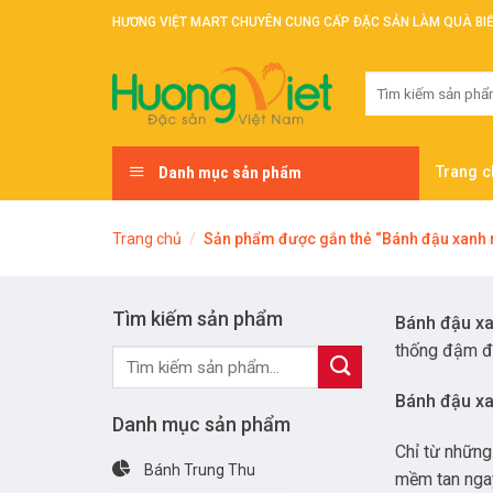
Skip
HƯƠNG VIỆT MART CHUYÊN CUNG CẤP ĐẶC SẢN LÀM QUÀ BI
to
content
Tìm
kiếm:
Danh mục sản phẩm
Trang c
Trang chủ
/
Sản phẩm được gắn thẻ “Bánh đậu xanh 
Tìm kiếm sản phẩm
Bánh đậu x
thống đậm 
Tìm
kiếm:
Bánh đậu x
Danh mục sản phẩm
Chỉ từ những
Bánh Trung Thu
mềm tan ngay