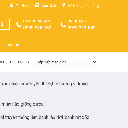
Tài khoản
Sản phẩm
Hệ thống cửa hàng
CN PHÚ NHUẬN
CN QUẬN 1
0909 528 769
0963 313 849
Liên hệ
ing all 5 results
ược nhiều người yêu thích,bởi hương vị truyền
 miền nào giống được.
i truyền thống làm bánh lâu đời, bánh rất xốp