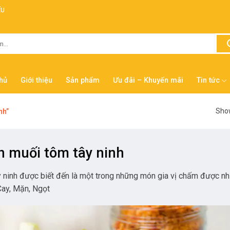
ẾU
hủ
Giới thiệu
Sản phẩm
Ưu đãi – Khuyến mãi
Tin tức
Show
nh”
n muối tôm tây ninh
 ninh được biết đến là một trong những món gia vị chấm được nhi
Cay, Mặn, Ngọt