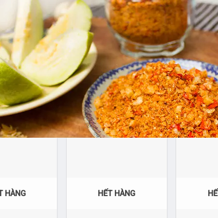
Đặc sản muối tôm tây ninh
T HÀNG
HẾT HÀNG
HẾ
muối Tây Ninh ngon được yêu thích