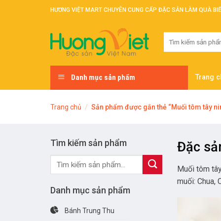
Skip
HƯƠNG VIỆT MART CHUYÊN CUNG CẤP ĐẶC SẢN LÀM QUÀ BI
to
content
Tìm
kiếm:
Danh mục sản phẩm
Trang c
Trang chủ
/
Sản phẩm được gắn thẻ “Muối tôm tây ni
Tìm kiếm sản phẩm
Đặc sả
Tìm
Muối tôm tây
kiếm:
muối: Chua, 
Danh mục sản phẩm
Bánh Trung Thu