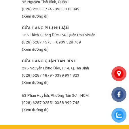
95 Nguyễn Thái Bình, Quận 1
(028) 2253 3774 - 0963 313 849
ời dòng sản phẩm muối ớt chay thơm ngon với
(Xem đường đi)
t và đậu nành, sản phẩm nằm trong top sản phẩm bán
ời thân, bạn bè và cúng dường.
CỬA HÀNG PHÚ NHUẬN
156 Thích Quảng Đức, P.4, Quận Phú Nhuận
(028) 6287 4573 – 0909 528 769
(Xem đường đi)
uộc; hải sản luộc, hấp; gà luộc; chả lụa… đảm
CỬA HÀNG QUẬN TÂN BÌNH
236 Nguyễn Hồng Đào, P.14, Q.Tân Bình
(028) 6287 1879 - 0399 994 823
(Xem đường đi)
63 Phan Huy Ích, Phường Tân Sơn, HCM
(028) 6287 0285 - 0388 999 745
(Xem đường đi)