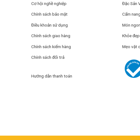
3. Muối ớt c
Cơ hội nghề nghiệp
Đặc Sản 
Đáp ứng nhu 
Chính sách bảo mật
Cẩm nang 
hương vị tự 
Điều khoản sử dụng
Món ngon
chạy nhất lu
Chính sách giao hàng
Khỏe đẹp
4. Muối tiêu
Chính sách kiểm hàng
Mẹo vặt 
Chính sách đổi trả
Muối tiêu ớt 
bảo ăn là ghi
Hướng dẫn thanh toán