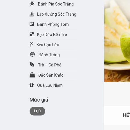
Bánh Pía Sóc Trăng
Lạp Xưởng Sóc Trăng
Bánh Phồng Tôm
Kẹo Dừa Bến Tre
Kẹo Gạo Lức
Bánh Tráng
Trà – Cà Phê
Đặc Sản Khác
Quà Lưu Niệm
Mức giá
Giá
Giá
LỌC
tối
tối
HẾ
thiểu
đa
4 loại 