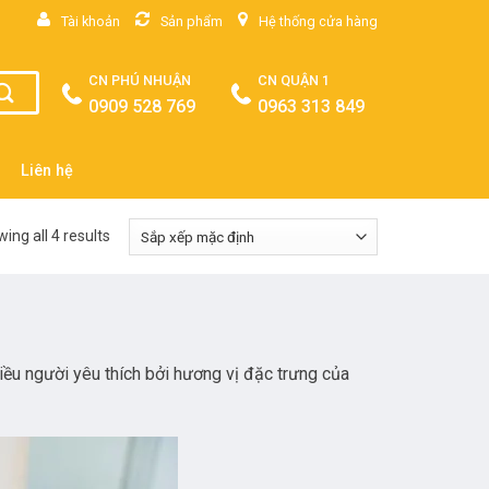
Tài khoản
Sản phẩm
Hệ thống cửa hàng
CN PHÚ NHUẬN
CN QUẬN 1
0909 528 769
0963 313 849
Liên hệ
ing all 4 results
ều người yêu thích bởi hương vị đặc trưng của