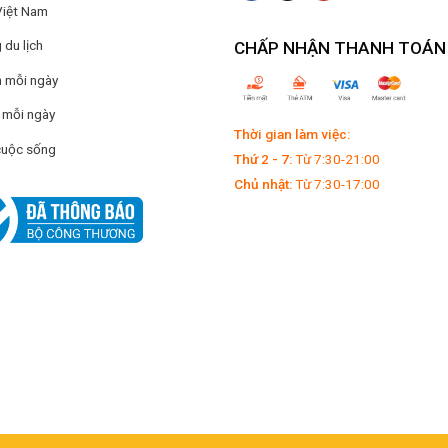
hay
Việt Nam
cầu ăn chay của Quý khách hàng, cơ sở Muối Như Ý đã cho ra đ
du lịch
CHẤP NHẬN THANH TOÁN
nhiên sử dụng rất ít bột ngọt thay vào đó là vị ngọt từ củ cà rố
 mỗi ngày
ôn được các tín đồ ăn chay sử dụng và mua làm quà biếu cho ngư
 mỗi ngày
Thời gian làm việc:
cuộc sống
Thứ 2 - 7:
Từ 7:30-21:00
Chủ nhật:
Từ 7:30-17:00
Tây Ninh được sử dụng rất đa dạng với các loại thức ăn như trứng l
ền.