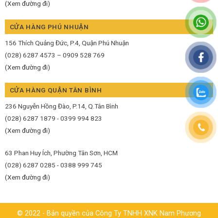
(Xem đường đi)
CỬA HÀNG PHÚ NHUẬN
156 Thích Quảng Đức, P.4, Quận Phú Nhuận
(028) 6287 4573 – 0909 528 769
(Xem đường đi)
CỬA HÀNG QUẬN TÂN BÌNH
236 Nguyễn Hồng Đào, P.14, Q.Tân Bình
(028) 6287 1879 - 0399 994 823
(Xem đường đi)
63 Phan Huy Ích, Phường Tân Sơn, HCM
(028) 6287 0285 - 0388 999 745
(Xem đường đi)
© 2022 - Bản quyền của Công Ty TNHH XNK Nam Phương