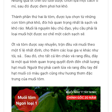
Những quả ớt chín đỏ tươi được chon lựa một cách tỉ
mỉ, sau đó được đem phơi hơi khô.
Thành phần thứ hai là tôm, được lựa chọn từ những
con tôm phơi khô, đòi hỏi quan trọng nhất là sạch và
khô ráo. Muối là nguyên liệu chủ đạo, yêu cầu phải là
loại muối hột được sơ chế một cách sạch sẽ.
Ớt và tôm được xay nhuyễn, trộn đều với muối theo
một tỉ lệ nhất định, cho thêm các loại gia vị khác như
tỏi, sả… Sau đó, cho tất cả lên chảo và rang đều, đây
là một quá trình quan trọng quyết định đến chất lượng
hạt muối. Người thợ phải canh lửa và rang đều tay để
hạt muối có màu gạch cũng như hương thơm đặc
trưng của muối tôm.