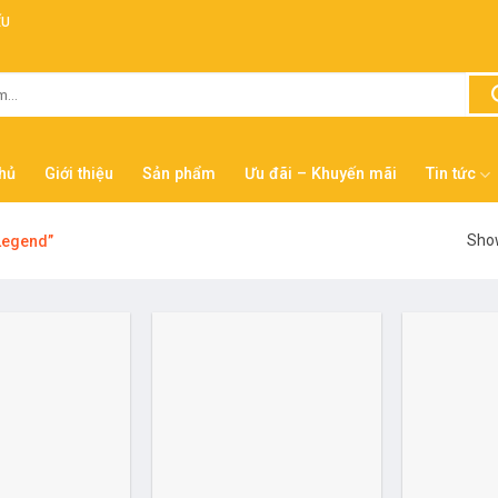
ẾU
hủ
Giới thiệu
Sản phẩm
Ưu đãi – Khuyến mãi
Tin tức
Show
Legend”