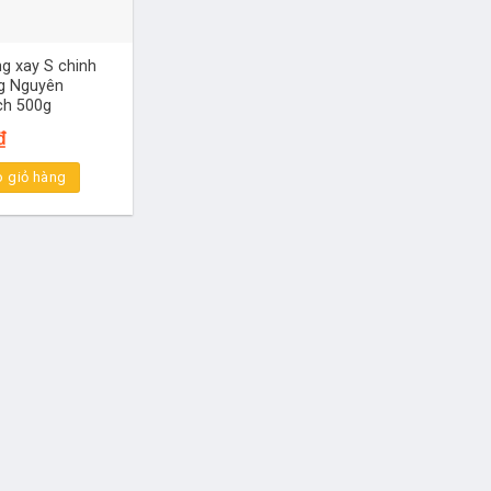
g xay S chinh
g Nguyên
ch 500g
₫
 giỏ hàng