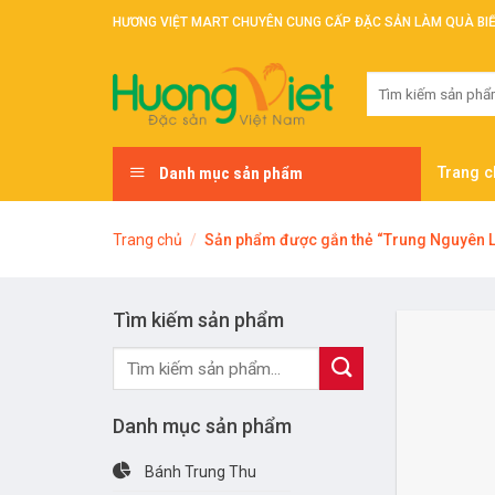
Skip
HƯƠNG VIỆT MART CHUYÊN CUNG CẤP ĐẶC SẢN LÀM QUÀ BI
to
content
Tìm
kiếm:
Danh mục sản phẩm
Trang c
Trang chủ
/
Sản phẩm được gắn thẻ “Trung Nguyên 
Tìm kiếm sản phẩm
Tìm
kiếm:
Danh mục sản phẩm
Bánh Trung Thu