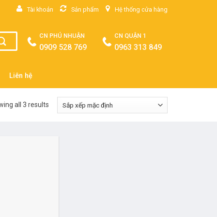
Tài khoản
Sản phẩm
Hệ thống cửa hàng
CN PHÚ NHUẬN
CN QUẬN 1
0909 528 769
0963 313 849
Liên hệ
ing all 3 results