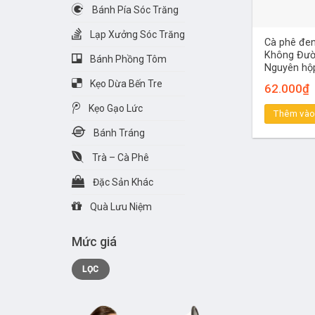
Bánh Pía Sóc Trăng
Lạp Xưởng Sóc Trăng
Cà phê đen
Không Đườ
Bánh Phồng Tôm
Nguyên hộp
Kẹo Dừa Bến Tre
62.000
₫
Kẹo Gạo Lức
Thêm vào
Bánh Tráng
Trà – Cà Phê
Đặc Sản Khác
Quà Lưu Niệm
Mức giá
Giá
Giá
LỌC
tối
tối
thiểu
đa