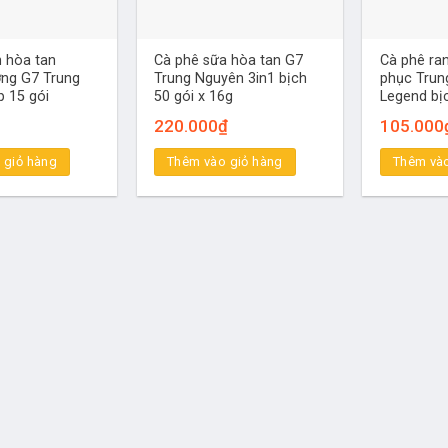
 hòa tan
Cà phê sữa hòa tan G7
Cà phê ran
ng G7 Trung
Trung Nguyên 3in1 bịch
phục Trun
 15 gói
50 gói x 16g
Legend bị
220.000
₫
105.000
 giỏ hàng
Thêm vào giỏ hàng
Thêm vào