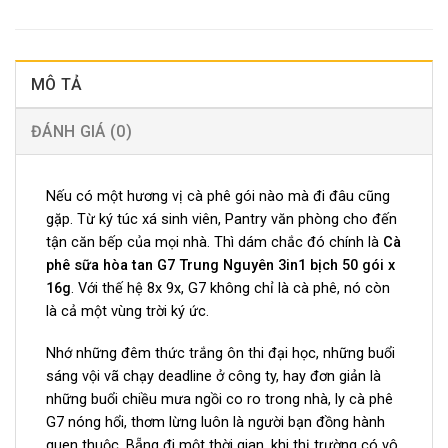
MÔ TẢ
ĐÁNH GIÁ (0)
Nếu có một hương vị cà phê gói nào mà đi đâu cũng
gặp. Từ ký túc xá sinh viên, Pantry văn phòng cho đến
tận căn bếp của mọi nhà. Thì dám chắc đó chính là
Cà
phê sữa hòa tan G7 Trung Nguyên 3in1 bịch 50 gói x
16g
. Với thế hệ 8x 9x, G7 không chỉ là cà phê, nó còn
là cả một vùng trời ký ức.
Nhớ những đêm thức trắng ôn thi đại học, những buổi
sáng vội vã chạy deadline ở công ty, hay đơn giản là
những buổi chiều mưa ngồi co ro trong nhà, ly cà phê
G7 nóng hổi, thơm lừng luôn là người bạn đồng hành
quen thuộc. Bẵng đi một thời gian, khi thị trường có vô