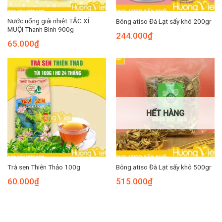
Nước uống giải nhiệt TẮC XÍ
Bông atiso Đà Lạt sấy khô 200gr
MUỘI Thanh Bình 900g
244.000
₫
65.000
₫
HẾT HÀNG
Trà sen Thiên Thảo 100g
Bông atiso Đà Lạt sấy khô 500gr
60.000
₫
515.000
₫