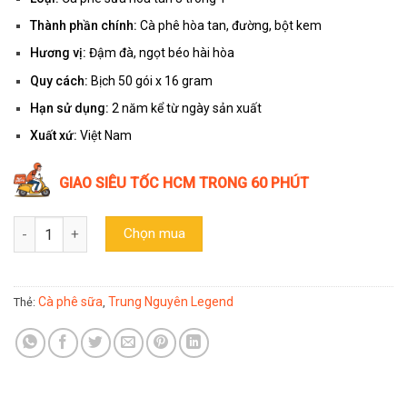
Thành phần chính:
Cà phê hòa tan, đường, bột kem
Hương vị:
Đậm đà, ngọt béo hài hòa
Quy cách:
Bịch 50 gói x 16 gram
Hạn sử dụng:
2 năm kể từ ngày sản xuất
Xuất xứ:
Việt Nam
GIAO SIÊU TỐC HCM TRONG 60 PHÚT
Cà phê sữa hòa tan G7 Trung Nguyên 3in1 bịch 50 gói x 16g số l
Chọn mua
Cà phê sữa
Trung Nguyên Legend
Thẻ:
,