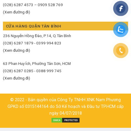
(028) 6287 4573 – 0909 528 769
(Xem đường đi)
CỬA HÀNG QUẬN TÂN BÌNH
236 Nguyễn Hồng Đào, P.14, Q.Tân Bình
(028) 6287 1879 - 0399 994 823
(Xem đường đi)
63 Phan Huy Ích, Phường Tân Sơn, HCM
(028) 6287 0285 - 0388 999 745
(Xem đường đi)
© 2022 - Bản quyền của Công Ty TNHH XNK Nam Phương
GPKD số 0315144164 do Sở Kế hoạch và Đầu tư TP.HCM cấp
ngày 04/07/2018