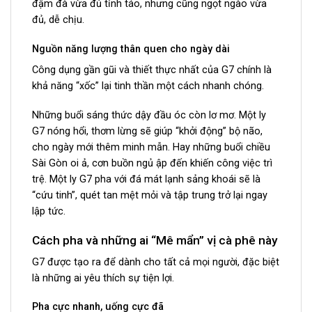
đậm đà vừa đủ tỉnh táo, nhưng cũng ngọt ngào vừa
đủ, dễ chịu.
Nguồn năng lượng thân quen cho ngày dài
Công dụng gần gũi và thiết thực nhất của G7 chính là
khả năng “xốc” lại tinh thần một cách nhanh chóng.
Những buổi sáng thức dậy đầu óc còn lơ mơ. Một ly
G7 nóng hổi, thơm lừng sẽ giúp “khởi động” bộ não,
cho ngày mới thêm minh mẫn. Hay những buổi chiều
Sài Gòn oi ả, cơn buồn ngủ ập đến khiến công việc trì
trệ. Một ly G7 pha với đá mát lạnh sảng khoái sẽ là
“cứu tinh”, quét tan mệt mỏi và tập trung trở lại ngay
lập tức.
Cách pha và những ai “Mê mẩn” vị cà phê này
G7 được tạo ra để dành cho tất cả mọi người, đặc biệt
là những ai yêu thích sự tiện lợi.
Pha cực nhanh, uống cực đã