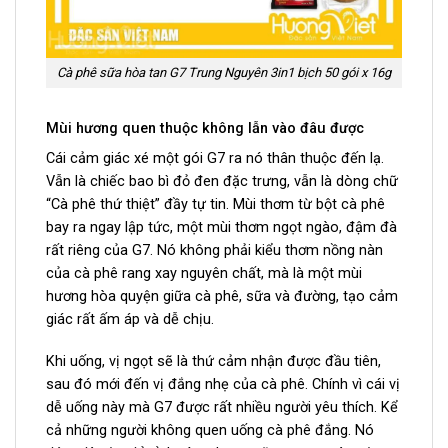
Cà phê sữa hòa tan G7 Trung Nguyên 3in1 bịch 50 gói x 16g
Mùi hương quen thuộc không lẫn vào đâu được
Cái cảm giác xé một gói G7 ra nó thân thuộc đến lạ.
Vẫn là chiếc bao bì đỏ đen đặc trưng, vẫn là dòng chữ
“Cà phê thứ thiệt” đầy tự tin. Mùi thơm từ bột cà phê
bay ra ngay lập tức, một mùi thơm ngọt ngào, đậm đà
rất riêng của G7. Nó không phải kiểu thơm nồng nàn
của cà phê rang xay nguyên chất, mà là một mùi
hương hòa quyện giữa cà phê, sữa và đường, tạo cảm
giác rất ấm áp và dễ chịu.
Khi uống, vị ngọt sẽ là thứ cảm nhận được đầu tiên,
sau đó mới đến vị đắng nhẹ của cà phê. Chính vì cái vị
dễ uống này mà G7 được rất nhiều người yêu thích. Kể
cả những người không quen uống cà phê đắng. Nó