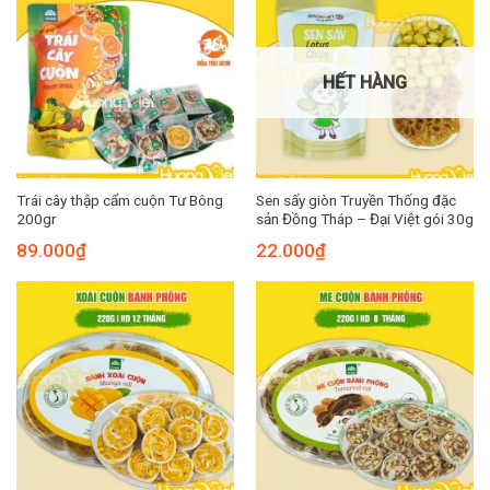
HẾT HÀNG
Trái cây thập cẩm cuộn Tư Bông
Sen sấy giòn Truyền Thống đặc
200gr
sản Đồng Tháp – Đại Việt gói 30g
89.000
₫
22.000
₫