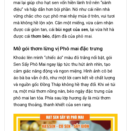
mai lại giúp cho hạt sen vốn hiền lành trở nên “sành
điệu” và hấp dẫn hơn bội phần. Nó như cái nền nhà
vững chắc cho cục phô mai nhảy múa ở trên, vui tươi
mà không hề lộn xộn. Cắn một miếng, vừa cảm nhận
được cái giòn tan, cái
bùi ngọt của sen
, lại vừa hít hà
được cái
thơm béo
, đậm đà của
phô mai
.
Mở gói thơm lừng vị Phô mai đặc trưng
Khoác lên mình “chiếc áo” màu đỏ trắng nổi bật, gói
Sen Sấy Phô Mai ngay lập tức thu hút ánh nhìn, tạo
cảm giác năng động và ngon miệng. Hình ảnh cô bé
áo bà ba vẫn ở đó, như một lời cam kết về chất lượng
và nguồn gốc Đồng Tháp không hề thay đổi. Khi xé túi
ra, m
ột mùi thơm nồng nàn, béo ngậy đặc trưng của
phô mai lan tỏa. Phía sau lớp hương ấy là mùi thơm
thoang thoảng, thanh khiết của sen rang.