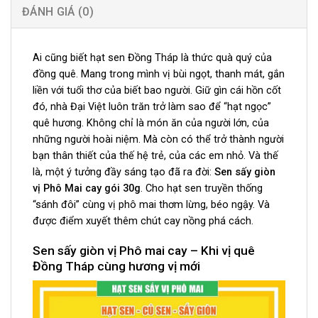
ĐÁNH GIÁ (0)
Ai cũng biết hạt sen Đồng Tháp là thức quà quý của
đồng quê. Mang trong mình vị bùi ngọt, thanh mát, gắn
liền với tuổi thơ của biết bao người. Giữ gìn cái hồn cốt
đó, nhà Đại Việt luôn trăn trở làm sao để “hạt ngọc”
quê hương. Không chỉ là món ăn của người lớn, của
những người hoài niệm. Mà còn có thể trở thành người
bạn thân thiết của thế hệ trẻ, của các em nhỏ. Và thế
là, một ý tưởng đầy sáng tạo đã ra đời:
Sen sấy giòn
vị Phô Mai cay gói 30g
. Cho hạt sen truyền thống
“sánh đôi” cùng vị phô mai thơm lừng, béo ngậy. Và
được điểm xuyết thêm chút cay nồng phá cách.
Sen sấy giòn vị Phô mai cay – Khi vị quê
Đồng Tháp cùng hương vị mới