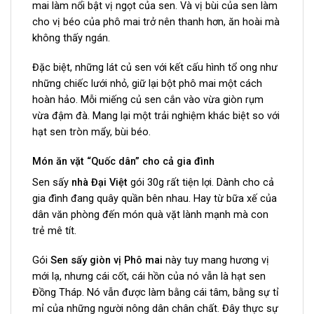
mai làm nổi bật vị ngọt của sen. Và vị bùi của sen làm
cho vị béo của phô mai trở nên thanh hơn, ăn hoài mà
không thấy ngán.
Đặc biệt, những lát củ sen với kết cấu hình tổ ong như
những chiếc lưới nhỏ, giữ lại bột phô mai một cách
hoàn hảo. Mỗi miếng củ sen cắn vào vừa giòn rụm
vừa đậm đà. Mang lại một trải nghiệm khác biệt so với
hạt sen tròn mẩy, bùi béo.
Món ăn vặt “Quốc dân” cho cả gia đình
Sen sấy
nhà Đại Việt
gói 30g rất tiện lợi. Dành cho cả
gia đình đang quây quần bên nhau. Hay từ bữa xế của
dân văn phòng đến món quà vặt lành mạnh mà con
trẻ mê tít.
Gói
Sen sấy giòn vị Phô mai
này tuy mang hương vị
mới lạ, nhưng cái cốt, cái hồn của nó vẫn là hạt sen
Đồng Tháp. Nó vẫn được làm bằng cái tâm, bằng sự tỉ
mỉ của những người nông dân chân chất. Đây
thực sự