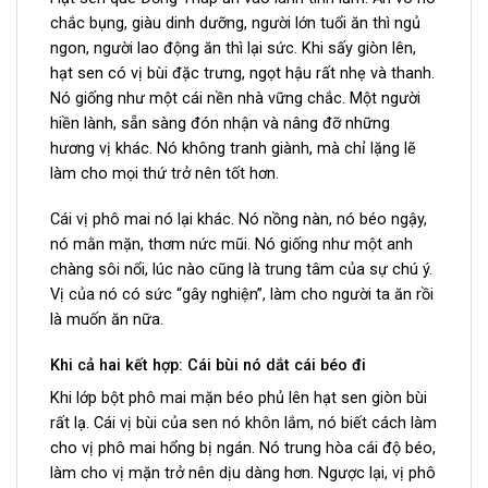
chắc bụng, giàu dinh dưỡng, người lớn tuổi ăn thì ngủ
ngon, người lao động ăn thì lại sức. Khi sấy giòn lên,
hạt sen có vị bùi đặc trưng, ngọt hậu rất nhẹ và thanh.
Nó giống như một cái nền nhà vững chắc. Một người
hiền lành, sẵn sàng đón nhận và nâng đỡ những
hương vị khác. Nó không tranh giành, mà chỉ lặng lẽ
làm cho mọi thứ trở nên tốt hơn.
Cái vị phô mai nó lại khác. Nó nồng nàn, nó béo ngậy,
nó mằn mặn, thơm nức mũi. Nó giống như một anh
chàng sôi nổi, lúc nào cũng là trung tâm của sự chú ý.
Vị của nó có sức “gây nghiện”, làm cho người ta ăn rồi
là muốn ăn nữa.
Khi cả hai kết hợp: Cái bùi nó dắt cái béo đi
Khi lớp bột phô mai mặn béo phủ lên hạt sen giòn bùi
rất lạ. Cái vị bùi của sen nó khôn lắm, nó biết cách làm
cho vị phô mai hổng bị ngán. Nó trung hòa cái độ béo,
làm cho vị mặn trở nên dịu dàng hơn. Ngược lại, vị phô