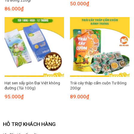
50.000
₫
86.000
₫
Hạt sen sấy giòn Đại Việt không
Trái cây thập cẩm cuộn Tư Bông
đường (Túi 100g)
200gr
95.000
₫
89.000
₫
HỖ TRỢ KHÁCH HÀNG