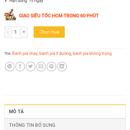
Hạn dùng: 75 ngày
GIAO SIÊU TỐC HCM TRONG 60 PHÚT
Bánh pía ít đường không trứng Tân Huê Viên 280gr số lượng
Chọn mua
Bánh pía chay
bánh pía ít đường
bánh pía không trứng
Thẻ:
,
,
MÔ TẢ
THÔNG TIN BỔ SUNG