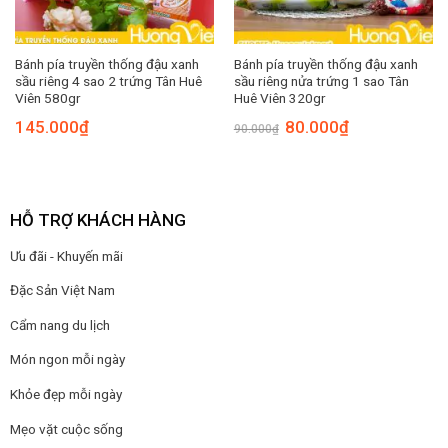
Bánh pía truyền thống đậu xanh
Bánh pía truyền thống đậu xanh
sầu riêng 4 sao 2 trứng Tân Huê
sầu riêng nửa trứng 1 sao Tân
Viên 580gr
Huê Viên 320gr
Giá
Giá
145.000
₫
80.000
₫
90.000
₫
gốc
hiện
là:
tại
90.000₫.
là:
80.000₫.
HỖ TRỢ KHÁCH HÀNG
Ưu đãi - Khuyến mãi
Đặc Sản Việt Nam
Cẩm nang du lịch
Món ngon mỗi ngày
Khỏe đẹp mỗi ngày
Mẹo vặt cuộc sống