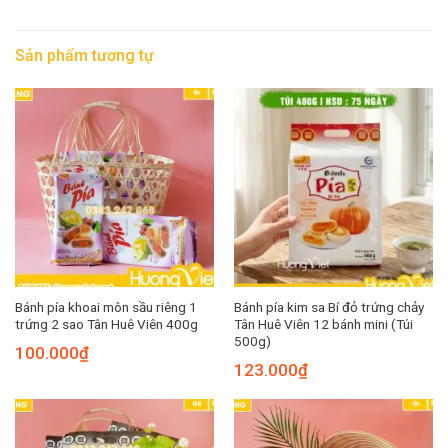
Sản phẩm tương tự
Bánh pía khoai môn sầu riêng 1
Bánh pía kim sa Bí đỏ trứng chảy
trứng 2 sao Tân Huê Viên 400g
Tân Huê Viên 12 bánh mini (Túi
500g)
100.000
₫
123.000
₫