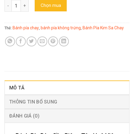
Bánh pía dừa sầu riêng mini Tân Huê Viên 12 bánh (túi 500gr) số
Chọn mua
Bánh pía chay
bánh pía không trứng
Bánh Pía Kim Sa Chay
Thẻ:
,
,
MÔ TẢ
THÔNG TIN BỔ SUNG
ĐÁNH GIÁ (0)