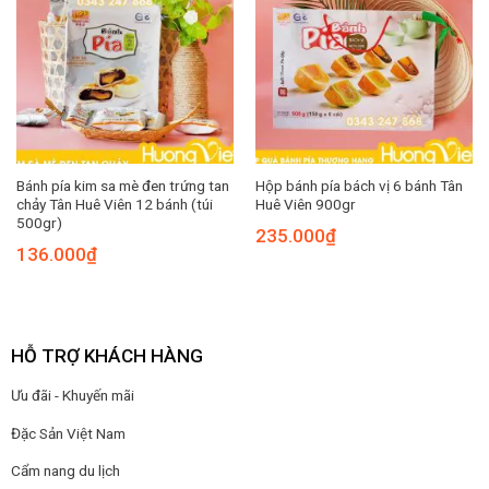
Bánh pía kim sa mè đen trứng tan
Hộp bánh pía bách vị 6 bánh Tân
chảy Tân Huê Viên 12 bánh (túi
Huê Viên 900gr
500gr)
235.000
₫
136.000
₫
HỖ TRỢ KHÁCH HÀNG
Ưu đãi - Khuyến mãi
Đặc Sản Việt Nam
Cẩm nang du lịch