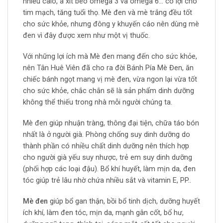
nhiều calo, a xít béo omega 3 và omega 6… có lợi cho
tim mạch, tăng tuổi thọ. Mè đen và mè trắng đều tốt
cho sức khỏe, nhưng đông y khuyến cáo nên dùng mè
đen vì đây được xem như một vị thuốc.
Với những lợi ích mà Mè đen mang đến cho sức khỏe,
nên Tân Huê Viên đã cho ra đời Bánh Pía Mè Đen, ăn
chiếc bánh ngọt mang vị mè đen, vừa ngon lại vừa tốt
cho sức khỏe, chắc chắn sẽ là sản phẩm dinh dưỡng
không thể thiếu trong nhà mỗi người chúng ta.
Mè đen giúp nhuận tràng, thông đại tiện, chữa táo bón
nhất là ở người già. Phòng chống suy dinh dưỡng do
thành phần có nhiều chất dinh dưỡng nên thích hợp
cho người già yếu suy nhược, trẻ em suy dinh dưỡng
(phối hợp các loại đậu). Bổ khí huyết, làm mịn da, đen
tóc giúp trẻ lâu nhờ chứa nhiều sắt và vitamin E, PP..
Mè đen
giúp bổ gan thận, bồi bổ tinh dịch, dưỡng huyết
ích khí, làm đen tóc, mịn da, mạnh gân cốt, bổ hư,