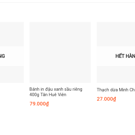
NG
HẾT HÀ
Bánh in đậu xanh sầu riêng
Thạch dừa Minh Ch
400g Tân Huê Viên
27.000
₫
79.000
₫