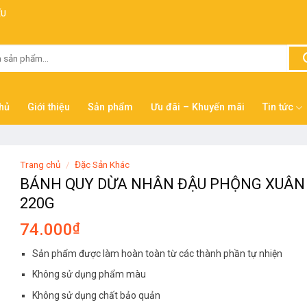
ẾU
hủ
Giới thiệu
Sản phẩm
Ưu đãi – Khuyến mãi
Tin tức
Trang chủ
/
Đặc Sản Khác
BÁNH QUY DỪA NHÂN ĐẬU PHỘNG XUÂN
220G
74.000
₫
Sản phẩm được làm hoàn toàn từ các thành phần tự nhiện
Không sử dụng phẩm màu
Không sử dụng chất bảo quản