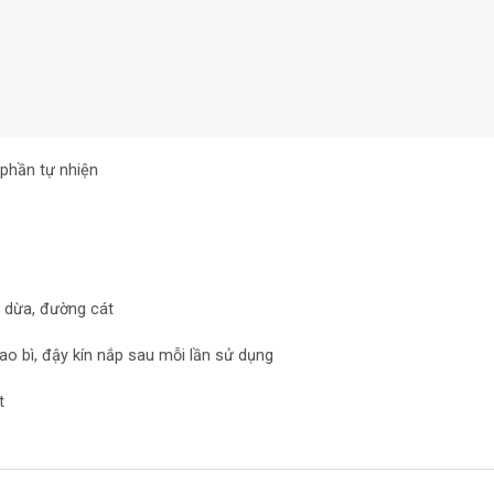
phần tự nhiện
t dừa, đường cát
 bì, đậy kín nắp sau mỗi lần sử dụng
t