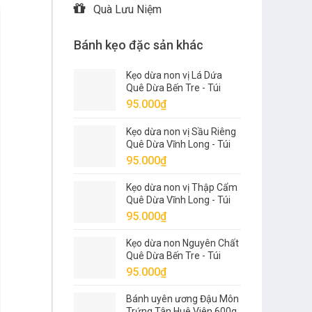
Quà Lưu Niệm
Bánh kẹo đặc sản khác
Kẹo dừa non vị Lá Dứa
Quê Dừa Bến Tre - Túi
500g
95.000
₫
Kẹo dừa non vị Sầu Riêng
Quê Dừa Vĩnh Long - Túi
500g
95.000
₫
Kẹo dừa non vị Thập Cẩm
Quê Dừa Vĩnh Long - Túi
500g
95.000
₫
Kẹo dừa non Nguyên Chất
Quê Dừa Bến Tre - Túi
500g
95.000
₫
Bánh uyên ương Đậu Môn
Trứng Tân Huê Viên 600g