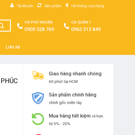
Tài khoản
Sản phẩm
Hệ thống cửa hàng
CN PHÚ NHUẬN
CN QUẬN 1
0909 528 769
0963 313 849
Liên hệ
Giao hàng nhanh chóng
 PHÚC
60 phút tại HCM
Sản phẩm chính hãng
chính gốc miền tây
Mua hàng tiết kiệm
rẻ hơn
từ 5% - 20%