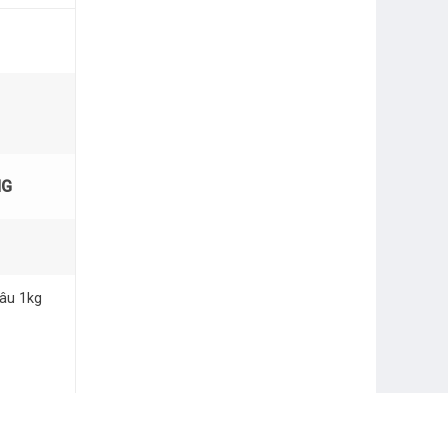
NG
âu 1kg