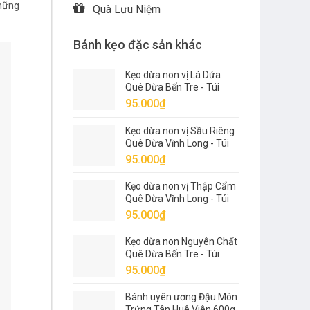
những
Quà Lưu Niệm
Bánh kẹo đặc sản khác
Kẹo dừa non vị Lá Dứa
Quê Dừa Bến Tre - Túi
500g
95.000
₫
Kẹo dừa non vị Sầu Riêng
Quê Dừa Vĩnh Long - Túi
500g
95.000
₫
Kẹo dừa non vị Thập Cẩm
Quê Dừa Vĩnh Long - Túi
500g
95.000
₫
Kẹo dừa non Nguyên Chất
Quê Dừa Bến Tre - Túi
500g
95.000
₫
Bánh uyên ương Đậu Môn
Trứng Tân Huê Viên 600g