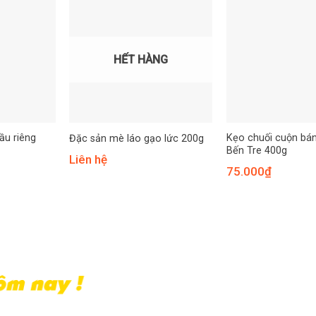
HẾT HÀNG
ầu riêng
Kẹo chuối cuộn bán
Đặc sản mè láo gạo lức 200g
Bến Tre 400g
Liên hệ
75.000
₫