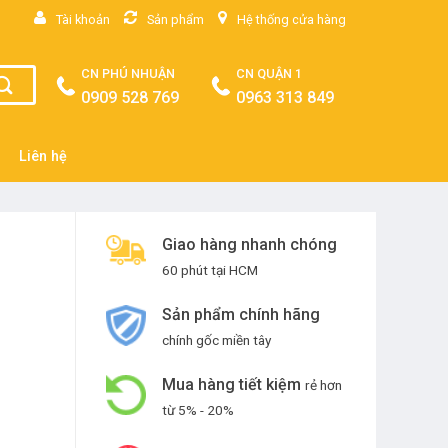
Tài khoản
Sản phẩm
Hệ thống cửa hàng
CN PHÚ NHUẬN
CN QUẬN 1
0909 528 769
0963 313 849
Liên hệ
Giao hàng nhanh chóng
60 phút tại HCM
Sản phẩm chính hãng
chính gốc miền tây
Mua hàng tiết kiệm
rẻ hơn
từ 5% - 20%