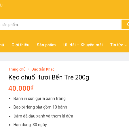
ẾU
hủ
Giới thiệu
Sản phẩm
Ưu đãi – Khuyến mãi
Tin tức
Trang chủ
/
Đặc Sản Khác
Kẹo chuối tươi Bến Tre 200g
40.000
₫
Bánh in còn gọi là bánh trăng
Bao bì riêng biệt gồm 10 bánh
Đậm đà đậu xanh và thơm lá dứa
Hạn dùng: 30 ngày