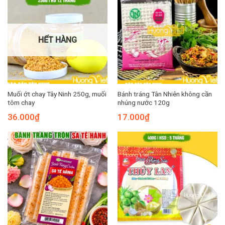
HẾT HÀNG
Muối ớt chay Tây Ninh 250g, muối
Bánh tráng Tân Nhiên không cần
tôm chay
nhúng nước 120g
36.000
₫
17.000
₫