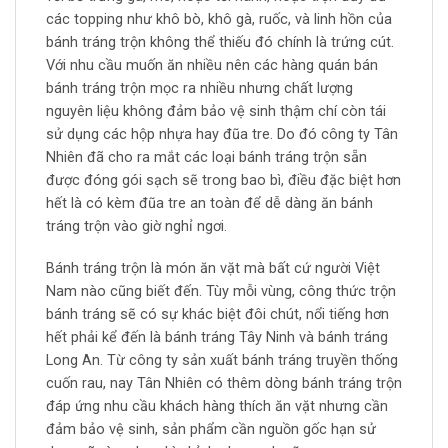
các topping như khô bò, khô gà, ruốc, và linh hồn của
bánh tráng trộn không thể thiếu đó chính là trứng cút.
Với nhu cầu muốn ăn nhiều nên các hàng quán bán
bánh tráng trộn mọc ra nhiều nhưng chất lượng
nguyên liệu không đảm bảo vệ sinh thậm chí còn tái
sử dụng các hộp nhựa hay đũa tre. Do đó công ty Tân
Nhiên đã cho ra mắt các loại bánh tráng trộn sẵn
được đóng gói sạch sẽ trong bao bì, điều đặc biệt hơn
hết là có kèm đũa tre an toàn để dễ dàng ăn bánh
tráng trộn vào giờ nghỉ ngơi.
Bánh tráng trộn là món ăn vặt mà bất cứ người Việt
Nam nào cũng biết đến. Tùy mỗi vùng, công thức trộn
bánh tráng sẽ có sự khác biệt đôi chút, nổi tiếng hơn
hết phải kể đến là bánh tráng Tây Ninh và bánh tráng
Long An. Từ công ty sản xuất bánh tráng truyền thống
cuốn rau, nay Tân Nhiên có thêm dòng bánh tráng trộn
đáp ứng nhu cầu khách hàng thích ăn vặt nhưng cần
đảm bảo vệ sinh, sản phẩm cần nguồn gốc hạn sử