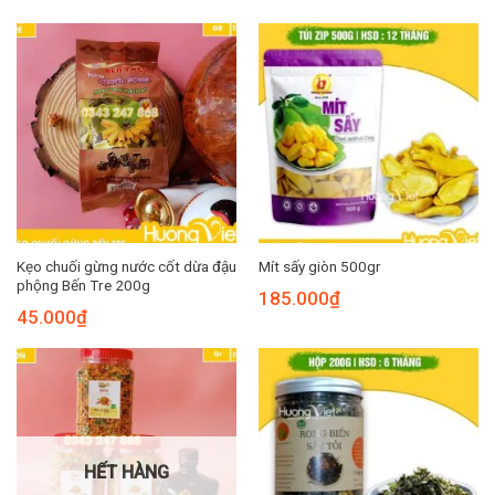
Kẹo chuối gừng nước cốt dừa đậu
Mít sấy giòn 500gr
phộng Bến Tre 200g
185.000
₫
45.000
₫
HẾT HÀNG