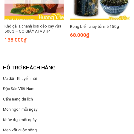
Khô gà lá chanh loại dẻo cay vừa
Rong biển cháy tỏi mè 150g
500G – CÓ GIẤY ATVSTP
68.000
₫
138.000
₫
HỖ TRỢ KHÁCH HÀNG
Ưu đãi - Khuyến mãi
Đặc Sản Việt Nam
Cẩm nang du lịch
Món ngon mỗi ngày
Khỏe đẹp mỗi ngày
Mẹo vặt cuộc sống