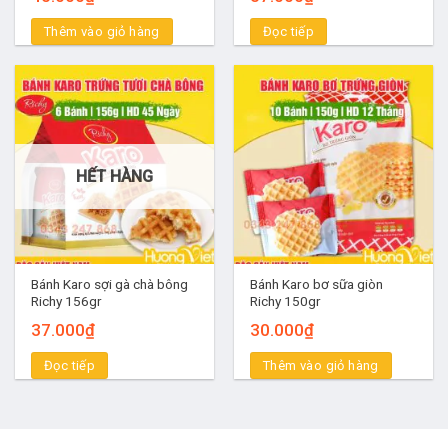
Thêm vào giỏ hàng
Đọc tiếp
HẾT HÀNG
Bánh Karo sợi gà chà bông
Bánh Karo bơ sữa giòn
Richy 156gr
Richy 150gr
37.000
₫
30.000
₫
Đọc tiếp
Thêm vào giỏ hàng