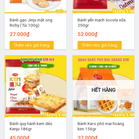
Bánh gạo Jinju mật ong
Bánh yến mạch socola sữa
Richy (Túi 100g)
250gr
27.000
₫
52.000
₫
Thêm vào giỏ hàng
Thêm vào giỏ hàng
HẾT HÀNG
Bánh quy hành kem dẻo
Bánh Karo phô mai hoàng
Kenju 186gr
kim 156gr
45.000
₫
37.000
₫