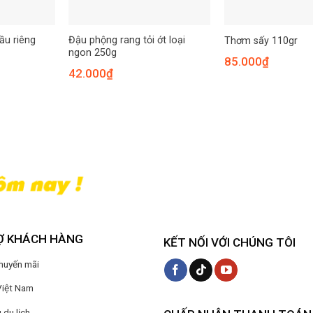
ầu riêng
Đậu phộng rang tỏi ớt loại
Thơm sấy 110gr
ngon 250g
85.000
₫
42.000
₫
Ợ KHÁCH HÀNG
KẾT NỐI VỚI CHÚNG TÔI
Khuyến mãi
Việt Nam
du lịch