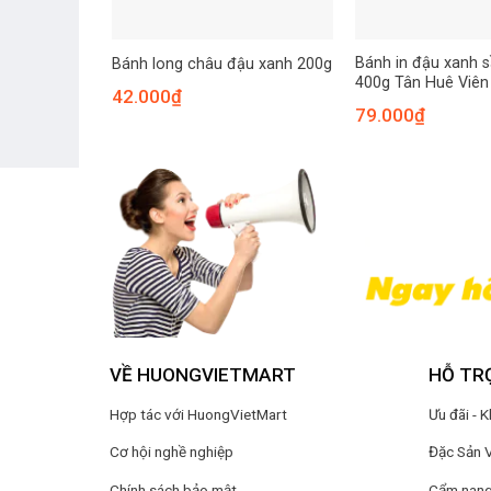
Bánh in đậu xanh s
Bánh long châu đậu xanh 200g
400g Tân Huê Viên
42.000
₫
79.000
₫
VỀ HUONGVIETMART
HỖ TR
Hợp tác với HuongVietMart
Ưu đãi - 
Cơ hội nghề nghiệp
Đặc Sản 
Chính sách bảo mật
Cẩm nang 