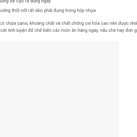
ỗng để cạo ra dùng ngay
đường thốt nốt rất dẻo phải đựng trong hộp nhựa
 có chứa canxi, khoáng chất và chất chống oxi hóa cao nên được nhi
át tinh luyện để chế biến các món ăn hàng ngày, nấu chè hay đơn gi