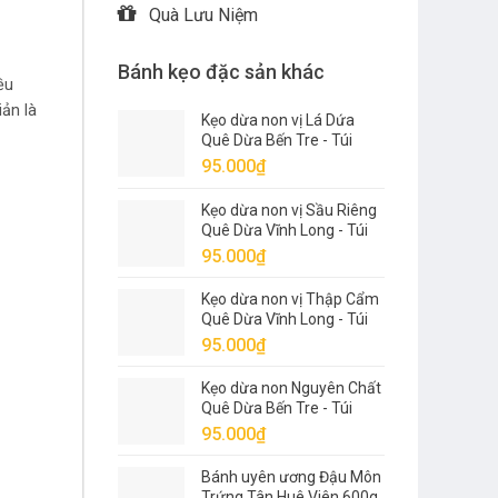
Quà Lưu Niệm
Bánh kẹo đặc sản khác
ều
ản là
Kẹo dừa non vị Lá Dứa
Quê Dừa Bến Tre - Túi
500g
95.000
₫
Kẹo dừa non vị Sầu Riêng
Quê Dừa Vĩnh Long - Túi
500g
95.000
₫
Kẹo dừa non vị Thập Cẩm
Quê Dừa Vĩnh Long - Túi
500g
95.000
₫
Kẹo dừa non Nguyên Chất
Quê Dừa Bến Tre - Túi
500g
95.000
₫
Bánh uyên ương Đậu Môn
Trứng Tân Huê Viên 600g